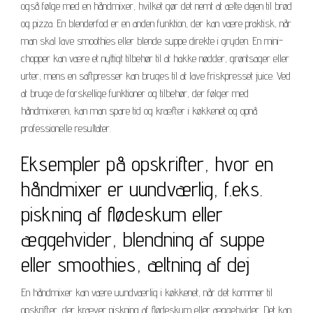
også følge med en håndmixer, hvilket gør det nemt at ælte dejen til brød
og pizza. En blenderfod er en anden funktion, der kan være praktisk, når
man skal lave smoothies eller blende suppe direkte i gryden. En mini-
chopper kan være et nyttigt tilbehør til at hakke nødder, grøntsager eller
urter, mens en saftpresser kan bruges til at lave friskpresset juice. Ved
at bruge de forskellige funktioner og tilbehør, der følger med
håndmixeren, kan man spare tid og kræfter i køkkenet og opnå
professionelle resultater.
Eksempler på opskrifter, hvor en
håndmixer er uundværlig, f.eks.
piskning af flødeskum eller
æggehvider, blendning af suppe
eller smoothies, æltning af dej
En håndmixer kan være uundværlig i køkkenet, når det kommer til
opskrifter, der kræver piskning af flødeskum eller æggehvider. Det kan