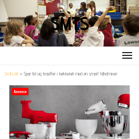
SMTS
Smts.dk
»
Spar tid og kræfter i køkkenet med en smart håndmixer
Annonce