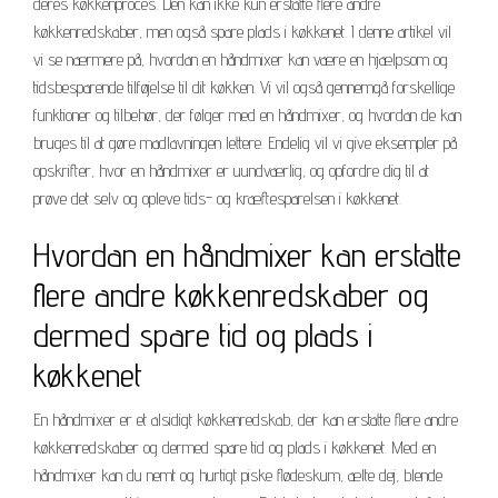
deres køkkenproces. Den kan ikke kun erstatte flere andre
køkkenredskaber, men også spare plads i køkkenet. I denne artikel vil
vi se nærmere på, hvordan en håndmixer kan være en hjælpsom og
tidsbesparende tilføjelse til dit køkken. Vi vil også gennemgå forskellige
funktioner og tilbehør, der følger med en håndmixer, og hvordan de kan
bruges til at gøre madlavningen lettere. Endelig vil vi give eksempler på
opskrifter, hvor en håndmixer er uundværlig, og opfordre dig til at
prøve det selv og opleve tids- og kræftesparelsen i køkkenet.
Hvordan en håndmixer kan erstatte
flere andre køkkenredskaber og
dermed spare tid og plads i
køkkenet
En håndmixer er et alsidigt køkkenredskab, der kan erstatte flere andre
køkkenredskaber og dermed spare tid og plads i køkkenet. Med en
håndmixer kan du nemt og hurtigt piske flødeskum, ælte dej, blende