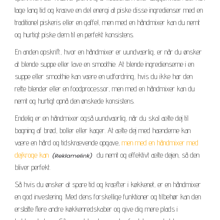
tage lang tid og kræve en del energi at piske disse ingredienser med en
traditionel piskeris eller en gaffel, men med en håndmixer kan du nemt
og hurtigt piske dem til en perfekt konsistens.
En anden opskrift, hvor en håndmixer er uundværlig, er når du ønsker
at blende suppe eller lave en smoothie. At blende ingredienserne i en
suppe eller smoothie kan være en udfordring, hvis du ikke har den
rette blender eller en foodprocessor, men med en håndmixer kan du
nemt og hurtigt opnå den ønskede konsistens.
Endelig er en håndmixer også uundværlig, når du skal ælte dej til
bagning af brød, boller eller kager. At ælte dej med hænderne kan
være en hård og tidskrævende opgave,
men med en håndmixer med
dejkroge kan
du nemt og effektivt ælte dejen, så den
bliver perfekt.
Så hvis du ønsker at spare tid og kræfter i køkkenet, er en håndmixer
en god investering. Med dens forskellige funktioner og tilbehør kan den
erstatte flere andre køkkenredskaber og give dig mere plads i