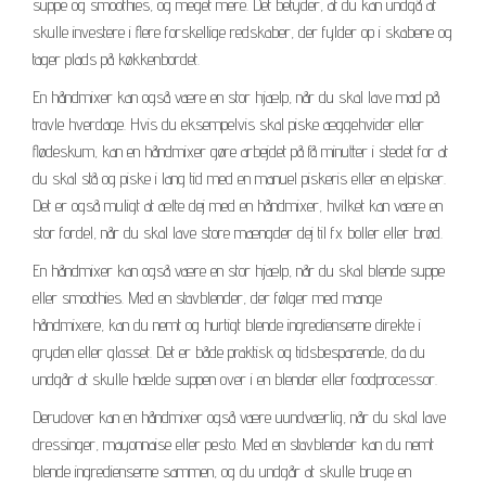
suppe og smoothies, og meget mere. Det betyder, at du kan undgå at
skulle investere i flere forskellige redskaber, der fylder op i skabene og
tager plads på køkkenbordet.
En håndmixer kan også være en stor hjælp, når du skal lave mad på
travle hverdage. Hvis du eksempelvis skal piske æggehvider eller
flødeskum, kan en håndmixer gøre arbejdet på få minutter i stedet for at
du skal stå og piske i lang tid med en manuel piskeris eller en elpisker.
Det er også muligt at ælte dej med en håndmixer, hvilket kan være en
stor fordel, når du skal lave store mængder dej til fx boller eller brød.
En håndmixer kan også være en stor hjælp, når du skal blende suppe
eller smoothies. Med en stavblender, der følger med mange
håndmixere, kan du nemt og hurtigt blende ingredienserne direkte i
gryden eller glasset. Det er både praktisk og tidsbesparende, da du
undgår at skulle hælde suppen over i en blender eller foodprocessor.
Derudover kan en håndmixer også være uundværlig, når du skal lave
dressinger, mayonnaise eller pesto. Med en stavblender kan du nemt
blende ingredienserne sammen, og du undgår at skulle bruge en