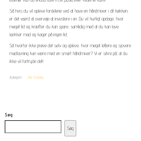
Så hvis du vil opleve fordelene ved at have en håndmixer i dit køkken,
er det værd at overveje at investere i en. Du vil hurtigt opdage, hvor
meget tid og kræfter du kan spare, samtidig med at du kan lave
lækker mad og kager på ingen tid.
Så hvorfor ikke prøve det selv og opleve, hvor meget lettere og sjovere
madlavning kan være med en smart håndmixer? Vi er sikre på, at du
ikke vil fortryde det!
Kategori
Alle Indlæg
Søg
Søg