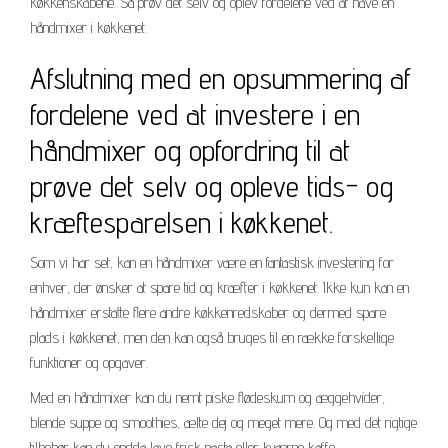
køkkenskabene. Så prøv det selv og oplev fordelene ved at have en
håndmixer i køkkenet.
Afslutning med en opsummering af
fordelene ved at investere i en
håndmixer og opfordring til at
prøve det selv og opleve tids- og
kræftesparelsen i køkkenet.
Som vi har set, kan en håndmixer være en fantastisk investering for
enhver, der ønsker at spare tid og kræfter i køkkenet. Ikke kun kan en
håndmixer erstatte flere andre køkkenredskaber og dermed spare
plads i køkkenet, men den kan også bruges til en række forskellige
funktioner og opgaver.
Med en håndmixer kan du nemt piske flødeskum og æggehvider,
blende suppe og smoothies, ælte dej og meget mere. Og med det rigtige
tilbehør kan du endda lave frisk pasta eller kværne kaffe.