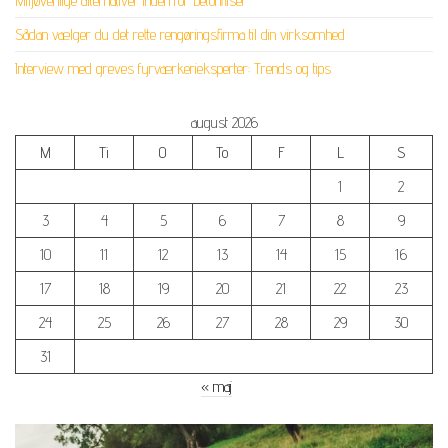
Miljøvenlige alternativer inden for betonfliser
Sådan vælger du det rette rengøringsfirma til din virksomhed
Interview med greves fyrværkerieksperter: Trends og tips
august 2026
M
Ti
O
To
F
L
S
1
2
3
4
5
6
7
8
9
10
11
12
13
14
15
16
17
18
19
20
21
22
23
24
25
26
27
28
29
30
31
« maj