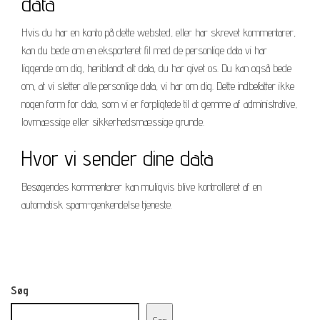
data
Hvis du har en konto på dette websted, eller har skrevet kommentarer,
kan du bede om en eksporteret fil med de personlige data vi har
liggende om dig, heriblandt alt data, du har givet os. Du kan også bede
om, at vi sletter alle personlige data, vi har om dig. Dette indbefatter ikke
nogen form for data, som vi er forpligtede til at gemme af administrative,
lovmæssige eller sikkerhedsmæssige grunde.
Hvor vi sender dine data
Besøgendes kommentarer kan muligvis blive kontrolleret af en
automatisk spam-genkendelse tjeneste.
Søg