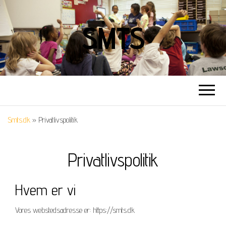
SMTS
Smts.dk
»
Privatlivspolitik
Privatlivspolitik
Hvem er vi
Vores webstedsadresse er: https://smts.dk