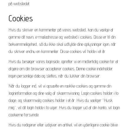
på webstedet.
Cookies
Hvis du skriver en kommentar på vores websted, kan du vælge at
gemme dit navn, e-mailadresse og websted i cookies. Disse er til din
bekvemmeligehed, så du ikke skal udfylde dine oplysninger igen, når
du skriver endnu en kommentar. Disse cookies vil holde i et år.
Hvis du besøger vores loginside, opretter vi en midlertidig cookie for at
afgøre om din browser accepterer cookies. Denne cookie indeholder
ingen personlige data og slettes, når du lukker din browser.
Når du logger ind, vil vi opsætte en række cookies og gemme din
logininformation og dine valg af skærmvisning. Login cookies holder i to
dage, og skærmvalg cookies holder i et år. Hvis du vælger “Husk
mig”, vil dit login holde i to uger. Hvis du logger ud af din konto, vil login
cookierne forsvinde.
Hvis du redigerer eller udgiver en artikel, vil en yderligere cookie blive