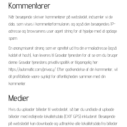
Kommentarer
Når besøgende skriver kommentarer på webstedet, indsamler vi de
data, som vises i kommentarformularen, og også den besøgendes IP-
adresse og browserens user agent string for at hjælpe med at opdage
spam.
En anonymiseret streng som er oprettet ud fra din e-mailadresse (også
kaldet et hash), kan leveres til Gravatar tjenesten for at se om du bruger
denne. Gravatar tjenestens privatlivspolitik er tilgængelig her:
https://automattic.com/privacy/. Efter godkendelse af din kommentar, vil
dit profilbillede være synligt for offentligheden sammen med din
kommentar.
Medier
Hvis du uploader billeder til webstedet, så bør du undlade at uploade
billeder med indlejrede lokalitetsdata (EXIF GPS) inkluderet. Besøgende
på webstedet kan downloade og udtrække alle lokalitetsdata fra billeder