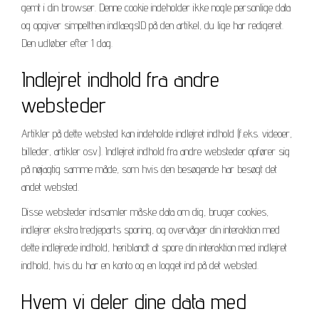
gemt i din browser. Denne cookie indeholder ikke nogle personlige data
og opgiver simpelthen indlægsID på den artikel, du lige har redigeret.
Den udløber efter 1 dag.
Indlejret indhold fra andre
websteder
Artikler på dette websted kan indeholde indlejret indhold (f.eks. videoer,
billeder, artikler osv.). Indlejret indhold fra andre websteder opfører sig
på nøjagtig samme måde, som hvis den besøgende har besøgt det
andet websted.
Disse websteder indsamler måske data om dig, bruger cookies,
indlejrer ekstra tredjeparts sporing, og overvåger din interaktion med
dette indlejrede indhold, heriblandt at spore din interaktion med indlejret
indhold, hvis du har en konto og en logget ind på det websted.
Hvem vi deler dine data med