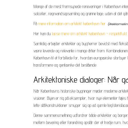
Mange af de mest fremsynede renoveringer i København integr
solceller, regnvandsopsamling og grønne tage, uden at det gå
Få
mere information om arkitekt københavn her
Her kan du
læse mere om arkitekt københavn – respektfuld t
Samtidig arbejder arkitekter og bygherrer bevidst med fleksib
være levende og relevante i mange årtier frem. Kombinationen
København til et forbillede for, hvordan europæiske storbyer
transformere og gentænke det bestående.
Arkitektoniske dialoger: Når
Når Københavns historiske bygninger møder moderne arkitektu
visioner. Byen er rig på eksempler, hvor nye elementer føjes 
lette stålkonstruktioner smyger sig op ad gamle teglstensfaca
Denne sammensmeltning udfordrer både arkitekter og borgere t
mellem bevaring eller forandring opstår der et tredje rum, hv