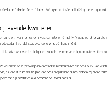
itekturen fortæller flere historier på én gang og inviterer til dialog mellem generati
og levende kvarterer
rterer, hvor mennesker trives, og historien får nyt liv. Visionen er at forvandle ti
 mødesteder, hvor det sociale og det grønne går hånd i hånd.
til kreative værksteder, boliger og kulturhuse, mens nye byrum inviterer til ophold
år arkitekter og byplanlæggere gentænker rammerne for det gode byliv. Ved at int
oner, skabes dynamiske miljøer, der både respekterer byens historie og peger frem
ysator for nye måder at leve sammen på i fremtidens by.