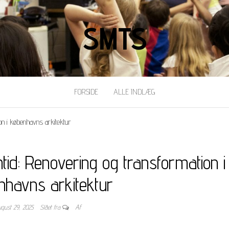
SMTS
FORSIDE
ALLE INDLÆG
on i københavns arkitektur
id: Renovering og transformation i
nhavns arkitektur
ugust 29, 2025
Slået fra
Af