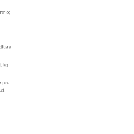
oner og
dligere
, leg
egrere
ad.