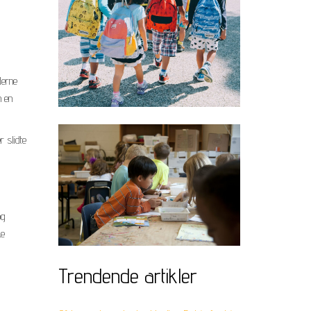
derne
m en
r slidte
og
ke
Trendende artikler