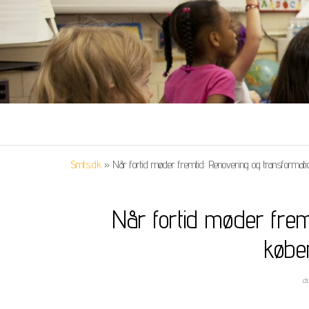
Smts.dk
»
Når fortid møder fremtid: Renovering og transformati
Når fortid møder fremt
købe
a