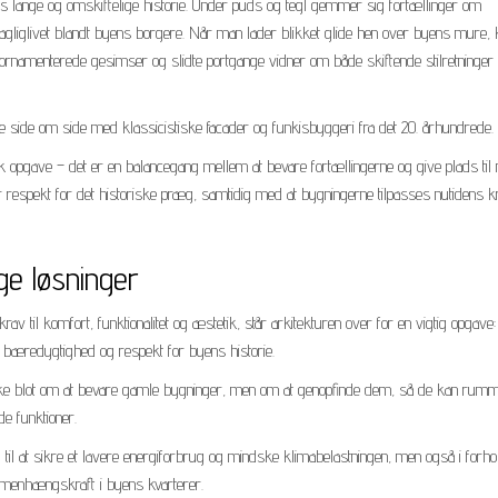
 lange og omskiftelige historie. Under puds og tegl gemmer sig fortællinger om
agliglivet blandt byens borgere. Når man lader blikket glide hen over byens mure, 
ornamenterede gesimser og slidte portgange vidner om både skiftende stilretninger
e side om side med klassicistiske facader og funkisbyggeri fra det 20. århundrede.
isk opgave – det er en balancegang mellem at bevare fortællingerne og give plads til
respekt for det historiske præg, samtidig med at bygningerne tilpasses nutidens k
e løsninger
v til komfort, funktionalitet og æstetik, står arkitekturen over for en vigtig opgave:
redygtighed og respekt for byens historie.
ikke blot om at bevare gamle bygninger, men om at genopfinde dem, så de kan rum
e funktioner.
til at sikre et lavere energiforbrug og mindske klimabelastningen, men også i forhold
mmenhængskraft i byens kvarterer.