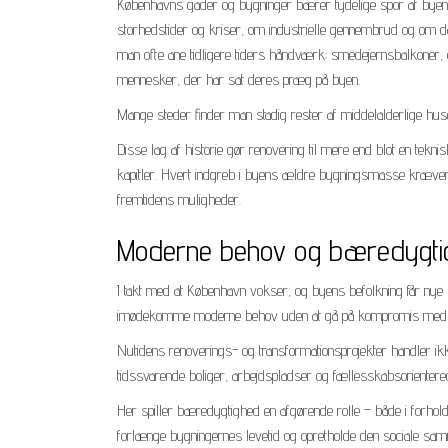
Københavns gader og bygninger bærer tydelige spor af byens
storhedstider og kriser, om industrielle gennembrud og om d
man ofte ane tidligere tiders håndværk: smedejernsbalkoner, 
mennesker, der har sat deres præg på byen.
Mange steder finder man stadig rester af middelalderlige hus
Disse lag af historie gør renovering til mere end blot en tekn
kapitler. Hvert indgreb i byens ældre bygningsmasse kræver 
fremtidens muligheder.
Moderne behov og bæredygtig
I takt med at København vokser, og byens befolkning får nye kra
imødekomme moderne behov uden at gå på kompromis med bæ
Nutidens renoverings- og transformationsprojekter handler 
tidssvarende boliger, arbejdspladser og fællesskabsorientered
Her spiller bæredygtighed en afgørende rolle – både i forhold 
forlænge bygningernes levetid og opretholde den sociale sa