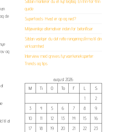
Sådan monterer du et nyt tegltag: En trin-for-trin
guide
kan
 og de
Superfoods: Hvad er op og ned?
Miljøvenlige alternativer inden for betonfliser
Sådan vælger du det rette rengøringsfirma til din
 nye
virksomhed
rav og
Interview med greves fyrværkerieksperter:
Trends og tips
august 2026
 at
M
Ti
O
To
F
L
S
1
2
me
3
4
5
6
7
8
9
10
11
12
13
14
15
16
 til at
17
18
19
20
21
22
23