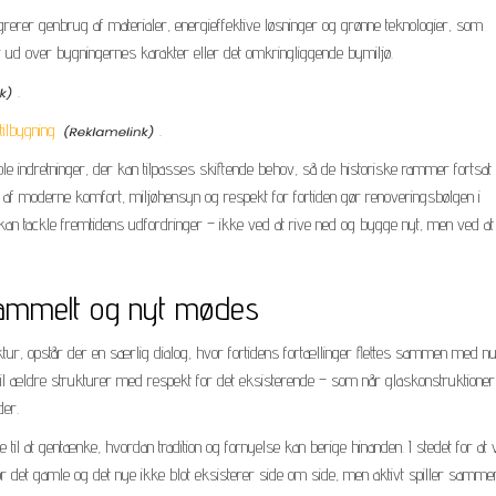
erer genbrug af materialer, energieffektive løsninger og grønne teknologier, som
r ud over bygningernes karakter eller det omkringliggende bymiljø.
.
ilbygning
.
le indretninger, der kan tilpasses skiftende behov, så de historiske rammer fortsat
 af moderne komfort, miljøhensyn og respekt for fortiden gør renoveringsbølgen i
 kan tackle fremtidens udfordringer – ikke ved at rive ned og bygge nyt, men ved at
 gammelt og nyt mødes
r, opstår der en særlig dialog, hvor fortidens fortællinger flettes sammen med nu
til ældre strukturer med respekt for det eksisterende – som når glaskonstruktioner 
der.
il at gentænke, hvordan tradition og fornyelse kan berige hinanden. I stedet for at
or det gamle og det nye ikke blot eksisterer side om side, men aktivt spiller samme