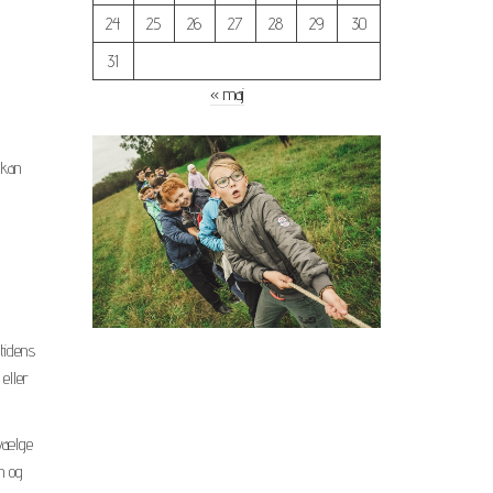
24
25
26
27
28
29
30
31
« maj
 kan
tidens
eller
 vælge
n og