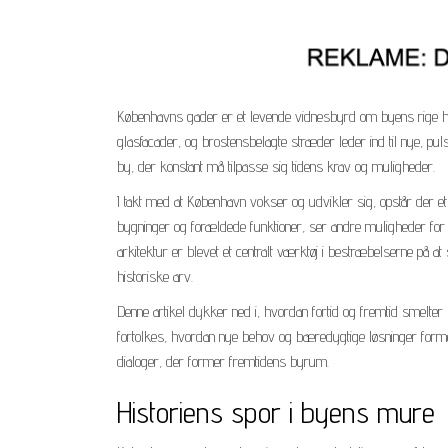
Københavns gader er et levende vidnesbyrd om byens rige hi
glasfacader, og brostensbelagte stræder leder ind til nye, p
by, der konstant må tilpasse sig tidens krav og muligheder.
I takt med at København vokser og udvikler sig, opstår der et
bygninger og forældede funktioner, ser andre muligheder fo
arkitektur er blevet et centralt værktøj i bestræbelserne på a
historiske arv.
Denne artikel dykker ned i, hvordan fortid og fremtid smelte
fortolkes, hvordan nye behov og bæredygtige løsninger form
dialoger, der former fremtidens byrum.
Historiens spor i byens mure