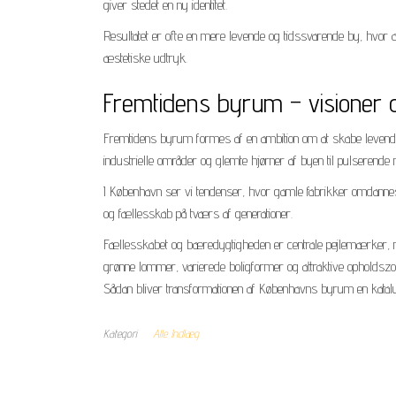
giver stedet en ny identitet.
Resultatet er ofte en mere levende og tidssvarende by, hvor ark
æstetiske udtryk.
Fremtidens byrum – visioner 
Fremtidens byrum formes af en ambition om at skabe levende kva
industrielle områder og glemte hjørner af byen til pulserende
I København ser vi tendenser, hvor gamle fabrikker omdannes 
og fællesskab på tværs af generationer.
Fællesskabet og bæredygtigheden er centrale pejlemærker, n
grønne lommer, varierede boligformer og attraktive opholdsz
Sådan bliver transformationen af Københavns byrum en katal
Kategori
Alle Indlæg