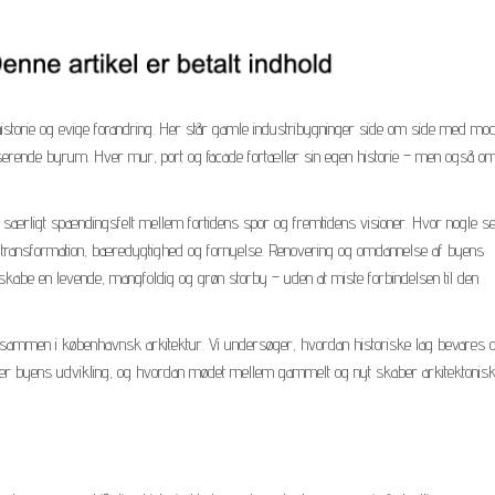
storie og evige forandring. Her står gamle industribygninger side om side med mo
ulserende byrum. Hver mur, port og facade fortæller sin egen historie – men også o
 særligt spændingsfelt mellem fortidens spor og fremtidens visioner. Hvor nogle se
r transformation, bæredygtighed og fornyelse. Renovering og omdannelse af byens
t skabe en levende, mangfoldig og grøn storby – uden at miste forbindelsen til den
r sammen i københavnsk arkitektur. Vi undersøger, hvordan historiske lag bevares 
er byens udvikling, og hvordan mødet mellem gammelt og nyt skaber arkitektonis