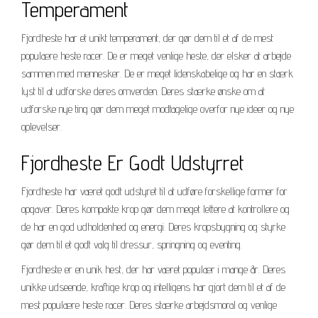
Temperament
Fjordheste har et unikt temperament, der gør dem til et af de mest
populære heste racer. De er meget venlige heste, der elsker at arbejde
sammen med mennesker. De er meget lidenskabelige og har en stærk
lyst til at udforske deres omverden. Deres stærke ønske om at
udforske nye ting gør dem meget modtagelige overfor nye ideer og nye
oplevelser.
Fjordheste Er Godt Udstyrret
Fjordheste har været godt udstyret til at udføre forskellige former for
opgaver. Deres kompakte krop gør dem meget lettere at kontrollere og
de har en god udholdenhed og energi. Deres kropsbygning og styrke
gør dem til et godt valg til dressur, springning og eventing.
Fjordheste er en unik hest, der har været populær i mange år. Deres
unikke udseende, kraftige krop og intelligens har gjort dem til et af de
mest populære heste racer. Deres stærke arbejdsmoral og venlige