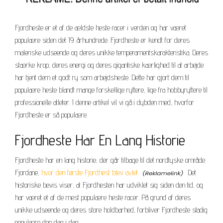
Fjordheste er et af de ældste heste racer i verden og har været
populære siden det 19. århundrede. Fjordheste er kendt for deres
maleriske udseende og deres unikke temperamentskarakteristika. Deres
stærke krop, deres energi og deres gigantiske kærlighed til at arbejde
har tjent dem et godt ry som arbejdsheste. Dette har gjort dem til
populære heste blandt mange forskellige ryttere, lige fra hobbyryttere til
professionelle atleter. I denne artikel vil vi gå i dybden med, hvorfor
Fjordheste er så populære.
Fjordheste Har En Lang Historie
Fjordheste har en lang historie, der går tilbage til det nordtyske område
Fjordane,
hvor den første Fjordhest blev avlet.
Det
historiske bevis viser, at Fjordhesten har udviklet sig siden den tid, og
har været et af de mest populære heste racer. På grund af deres
unikke udseende og deres store holdbarhed, forbliver Fjordheste stadig
populære den dag i dag.