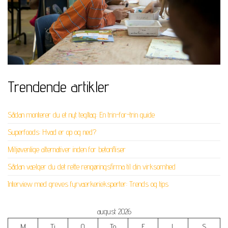
Trendende artikler
Sådan monterer du et nyt tegltag: En trin-for-trin guide
Superfoods: Hvad er op og ned?
Miljøvenlige alternativer inden for betonfliser
Sådan vælger du det rette rengøringsfirma til din virksomhed
Interview med greves fyrværkerieksperter: Trends og tips
august 2026
M
Ti
O
To
F
L
S