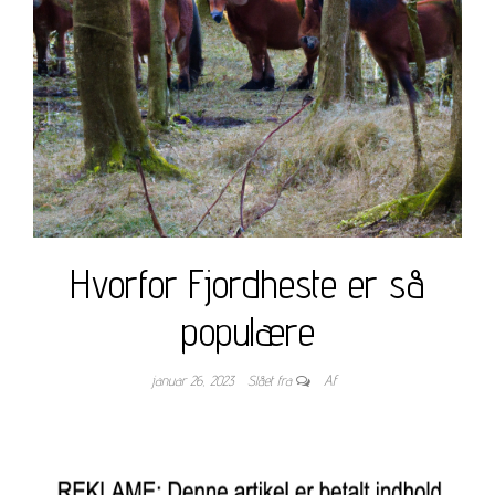
Hvorfor Fjordheste er så
populære
januar 26, 2023
Slået fra
Af