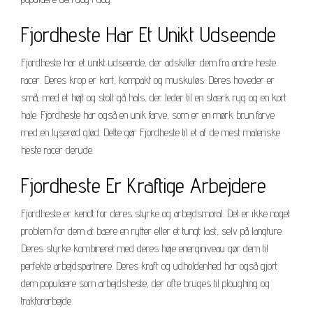
Fjordheste Har Et Unikt Udseende
Fjordheste har et unikt udseende, der adskiller dem fra andre heste
racer. Deres krop er kort, kompakt og muskuløs. Deres hoveder er
små, med et højt og stolt gå hals, der leder til en stærk ryg og en kort
hale. Fjordheste har også en unik farve, som er en mørk brun farve
med en lyserød glød. Dette gør Fjordheste til et af de mest maleriske
heste racer derude.
Fjordheste Er Kraftige Arbejdere
Fjordheste er kendt for deres styrke og arbejdsmoral. Det er ikke noget
problem for dem at bære en rytter eller et tungt last, selv på langture.
Deres styrke kombineret med deres høje energiniveau gør dem til
perfekte arbejdspartnere. Deres kraft og udholdenhed har også gjort
dem populære som arbejdsheste, der ofte bruges til ploughing og
traktorarbejde.