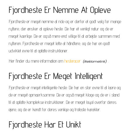
Fjordheste Er Nemme At Opleve
Fjordheste er meget nemme at ride og er derfor et godt valg for mange
ryttere, der ønsker at opleve heste. De har et venligt natur og de er
meget kærlige. De er også mere end villige til at arbejde sammen med
rytteren. Fjordheste er meget lette at håndtere, og de har en godt
udviklet evne til at opfatte instruktioner.
Her finder du mere information om
hesteracer
.
Fjordheste Er Meget Intelligent
Fjordheste er meget intelligente heste. De har en stor evne til at lære og
de er meget opmærksomme. De er også meget kloge og de er i stand
til at opfatte komplekse instruktioner. De er meget loyal overfor deres
ejere, og de er kendt for deres venlige og trofaste karakter.
Fjordheste Har Et Unikt