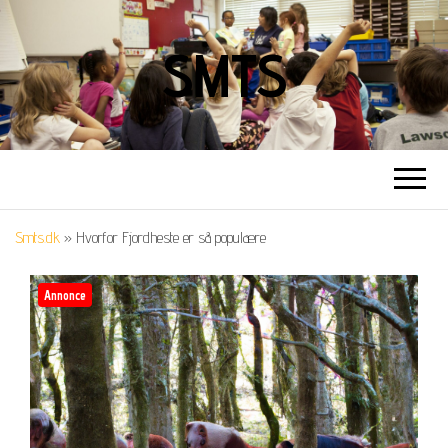
SMTS
Smts.dk
»
Hvorfor Fjordheste er så populære
Annonce