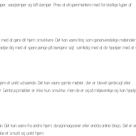
per, væglamper og loftslamper. Prøv at eksperimentere med forskellige typer af
ig med at gøre dit hjem smukkere. Det kan være ting som genanvendelige materialer
an hjælpe dig med at spare penge på længere sigt, samtidig med at de hjælper med at
em et unikt udseende. Det kan være gamle møbler, der er blevet genbrugt eller
øbler. Genbrugsmøbler er ikke kun smukke, men de er også miljøvenlige og kan hjæ
ation. Det kan være fra andre hjem, designmagasiner eller endda online blogs. Det er 
abe et smukt og unikt hjem.