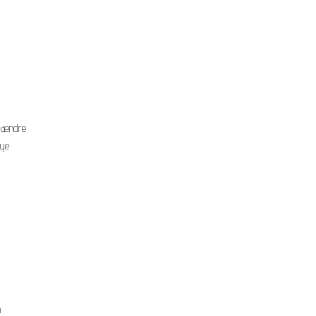
at ændre
nye
n