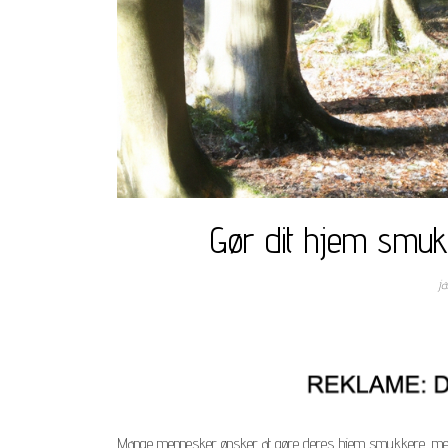
Gør dit hjem smuk
j
Mange mennesker ønsker at gøre deres hjem smukkere, men de