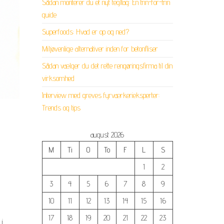
Sådan monterer du et nyt tegltag: En trin-for-trin
guide
Superfoods: Hvad er op og ned?
Miljøvenlige alternativer inden for betonfliser
Sådan vælger du det rette rengøringsfirma til din
virksomhed
Interview med greves fyrværkerieksperter:
Trends og tips
august 2026
M
Ti
O
To
F
L
S
1
2
3
4
5
6
7
8
9
10
11
12
13
14
15
16
17
18
19
20
21
22
23
 i