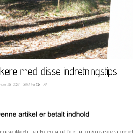
kere med disse indretningstips
anuar 28, 2023
Slået fra
Af
 ved ikke altid, hvordan man gør det. Det er her, indretningstipsene kommer ind