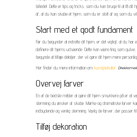
billedet. Dette er tips og tricks, som du kan bruge til at få dit 
af, at du kan skabe et hjem, som du er stolt af og som du vi
Start med et godt fundament
Før du begynder at indrette dit hjem, er det vigtigt, at du h
definere dit hjems udseende. Dette kan være ting som gulve,
begynde at tilføje detaljer, der vil gøre dit hjem mere personl
Her finder du mere information om
kunstplakater
Overvej farver
En af de bedste måder at gøre dit hjem smukkere på er at væl
stemning du ønsker at skabe. Mørke og dramatiske farver ka
indbydende og venlig stemning. Vælg de farver, der passer til
Tilføj dekoration