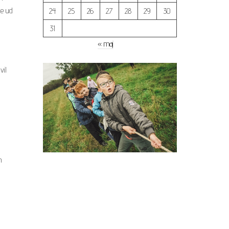
nde ud
24
25
26
27
28
29
30
31
« maj
vil
n