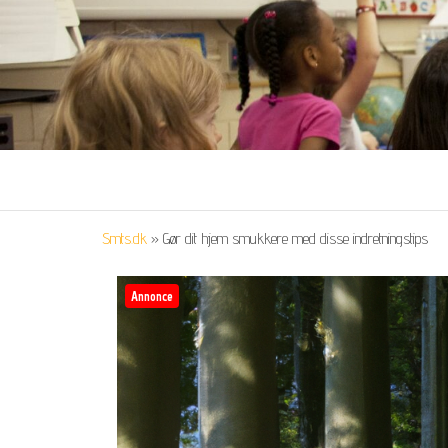
Smts.dk
»
Gør dit hjem smukkere med disse indretningstips
Annonce