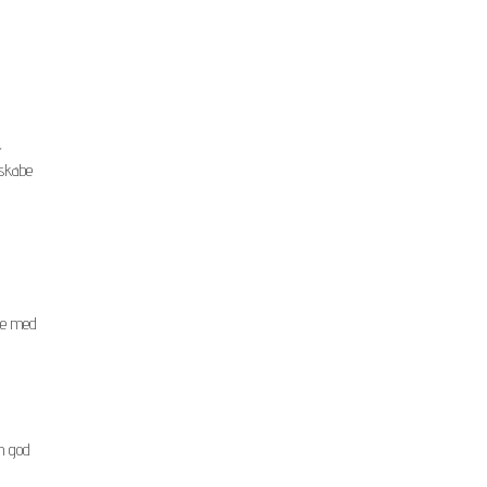
,
 skabe
lpe med
en god