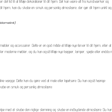
t tid til at tilføje dekorationer til dit hjem. Det kan være alt fra kunstværker og
til dit hjem, kan du skabe en smuk og personlig atmosfære, der gør dit hjem unikt og
.
øbler og accessoirer. Dette er en god måde at tilføje nye farver til dit hjem, eller 
er moderne møbler, og du kan også tilføje nye tæpper, lamper, spejle eller endda 
dine vægge. Dette kan du gøre ved at male eller tapetsere. Du kan også hænge
skabe en smuk og personlig atmosfære.
 hjælpe med at skabe den rigtige stemning og skabe en indbydende atmosfære. Du ka