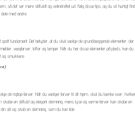
hjem, så det ser mere stilfuldt og velindrettet ud. Følg disse tips, og du vil hurtigt fi
l dele med andre.
ar et godt fundament. Det betyder, at du skal vælge de grundlæggende elementer, der 
 møbler, vægfarver, lofter og lamper. Når du har disse elementer på plads, kan du
igt og smukkere.
.
ge de rigtige farver. Når du vælger farver til dit hjem, skal du tænke over, hvilke
n skabe en stilfuld og elegant stemning, mens lyse og varme farver kan skabe en
 din stil og skab en stemning, som du kan lide.