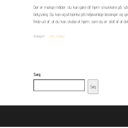
Der er mange måder, du kan gøre dit hjem smukkere på, såso
belysning. Du kan også tænke på miljøvenlige løsninger og genb
finde ud af, at du kan skabe et hjem, som du er stolt af at d
Kategori
Alle Indlæg
Søg
Søg