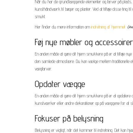
Når du har de grundlæggende elementer og farver på plads, er de
kunsthåndværk til bøger og planter. Ved at tilføje disse ting 
smukt.
Her finder du mere information om
indretning af hjemmet
Føj nye møbler og accessoirer
En anden måde at gøre dit hjem smukkere på er at tilføje nye m
den samlede atmosfære. Du kan vælge mellem traditionelle ell
vægfarver.
Opdater vægge
En anden måde at gøre dit hjem smukkere på er at opdatere 
kunstværker eller andre dekorationer op på væggene for at 
Fokuser på belysning
Belysning er vigtigt, når det kommer til indretning. Det kan