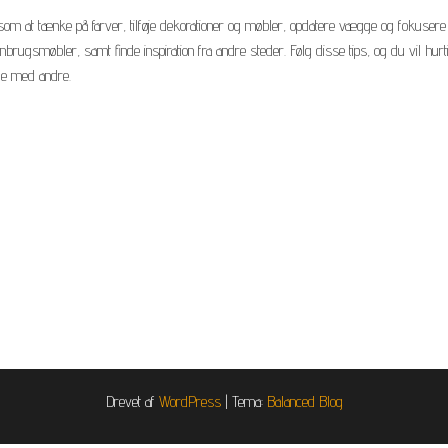
m at tænke på farver, tilføje dekorationer og møbler, opdatere vægge og fokusere
rugsmøbler, samt finde inspiration fra andre steder. Følg disse tips, og du vil hurt
ele med andre.
Drevet af
WordPress
|
Tema:
Balanced Blog