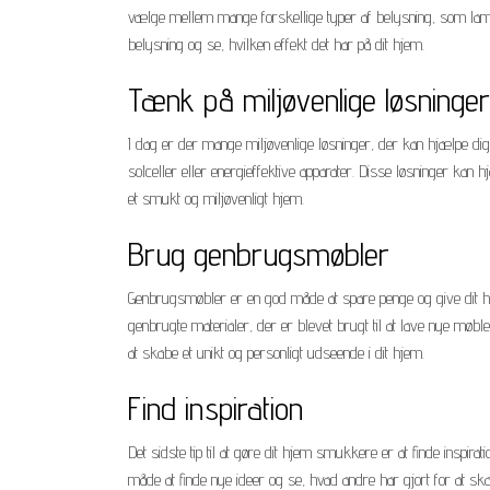
vælge mellem mange forskellige typer af belysning, som lam
belysning og se, hvilken effekt det har på dit hjem.
Tænk på miljøvenlige løsninger
I dag er der mange miljøvenlige løsninger, der kan hjælpe d
solceller eller energieffektive apparater. Disse løsninger k
et smukt og miljøvenligt hjem.
Brug genbrugsmøbler
Genbrugsmøbler er en god måde at spare penge og give dit hj
genbrugte materialer, der er blevet brugt til at lave nye m
at skabe et unikt og personligt udseende i dit hjem.
Find inspiration
Det sidste tip til at gøre dit hjem smukkere er at finde inspir
måde at finde nye ideer og se, hvad andre har gjort for at sk