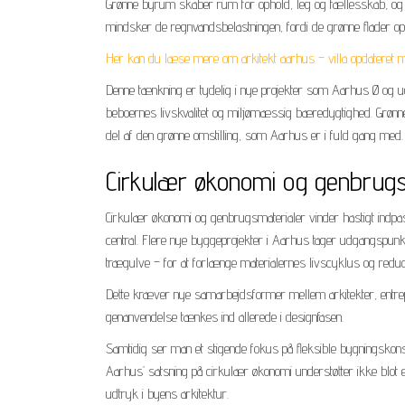
Grønne byrum skaber rum for ophold, leg og fællesskab, og de
mindsker de regnvandsbelastningen, fordi de grønne flader op
Her kan du læse mere om arkitekt aarhus – villa opdateret 
Denne tænkning er tydelig i nye projekter som Aarhus Ø og u
beboernes livskvalitet og miljømæssig bæredygtighed. Grønne 
del af den grønne omstilling, som Aarhus er i fuld gang med.
Cirkulær økonomi og genbrugsm
Cirkulær økonomi og genbrugsmaterialer vinder hastigt indpa
central. Flere nye byggeprojekter i Aarhus tager udgangspunk
trægulve – for at forlænge materialernes livscyklus og reduc
Dette kræver nye samarbejdsformer mellem arkitekter, entrepr
genanvendelse tænkes ind allerede i designfasen.
Samtidig ser man et stigende fokus på fleksible bygningskonst
Aarhus’ satsning på cirkulær økonomi understøtter ikke blot
udtryk i byens arkitektur.