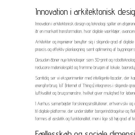
Innovation i arkitektonisk desi
Innovation i arkitektonisk design og teknologi spiller en afgør
år en markant transformation, hvor digitale værktøjer, avanc
Arkitekter og ingeniører benytter sig i stigende grad af digit
præcis og effektiv planlægning samt optimering af bygningers 
Desuden åbner nye teknologier som 3D-print og robotteknolog
reducere materialespild og fremme brugen af lokale, bæredy
Samtidig ser vi eksperimenter med intelligente facader, der k
energiforbrug. IoT (Internet of Things) integreres i stigende
luftkvalitet og brugsmønstre, hvilket giver mulighed for løben
I Aarhus samarbejder forskningsinstitutioner, erhvervsliv og 
til digitale platforme, der understøtter borgerinddragelse og fl
formes af æstetik og funktionalitet, men i lige så høj grad a
Fællesskab og sociale dimensi