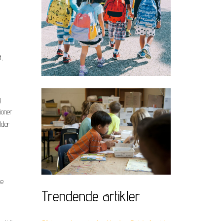
d,
g
ioner
lder
ye
Trendende artikler