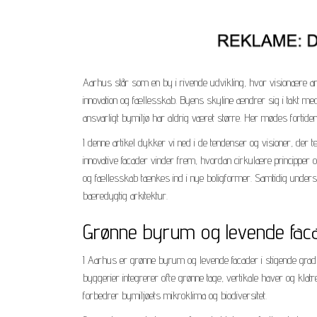
Aarhus står som en by i rivende udvikling, hvor visionære
innovation og fællesskab. Byens skyline ændrer sig i takt med
ansvarligt bymiljø har aldrig været større. Her mødes fortid
I denne artikel dykker vi ned i de tendenser og visioner, de
innovative facader vinder frem, hvordan cirkulære principper 
og fællesskab tænkes ind i nye boligformer. Samtidig undersø
bæredygtig arkitektur.
Grønne byrum og levende fac
I Aarhus er grønne byrum og levende facader i stigende grad 
byggerier integrerer ofte grønne tage, vertikale haver og klatr
forbedrer bymiljøets mikroklima og biodiversitet.