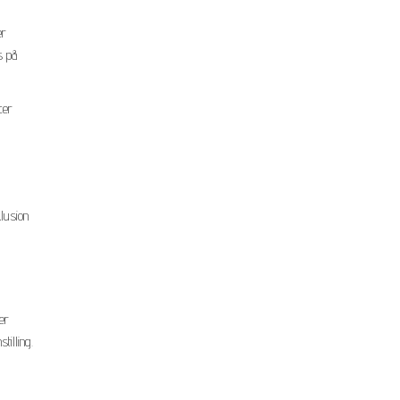
er
s på
cer
lusion
er
tilling.