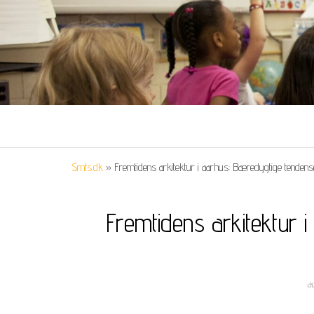
Smts.dk
»
Fremtidens arkitektur i aarhus: Bæredygtige tendens
Fremtidens arkitektur 
a