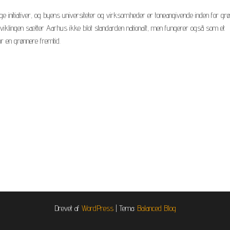
 initiativer, og byens universiteter og virksomheder er toneangivende inden for gr
dviklingen sætter Aarhus ikke blot standarden nationalt, men fungerer også som et
or en grønnere fremtid.
Drevet af
WordPress
|
Tema:
Balanced Blog