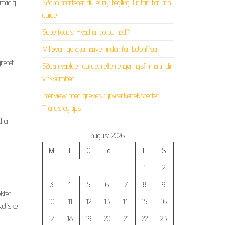
Sådan monterer du et nyt tegltag: En trin-for-trin
mtidig
guide
Superfoods: Hvad er op og ned?
Miljøvenlige alternativer inden for betonfliser
reret
Sådan vælger du det rette rengøringsfirma til din
virksomhed
Interview med greves fyrværkerieksperter:
Trends og tips
d er
august 2026
M
Ti
O
To
F
L
S
1
2
3
4
5
6
7
8
9
kter.
10
11
12
13
14
15
16
tetiske
17
18
19
20
21
22
23