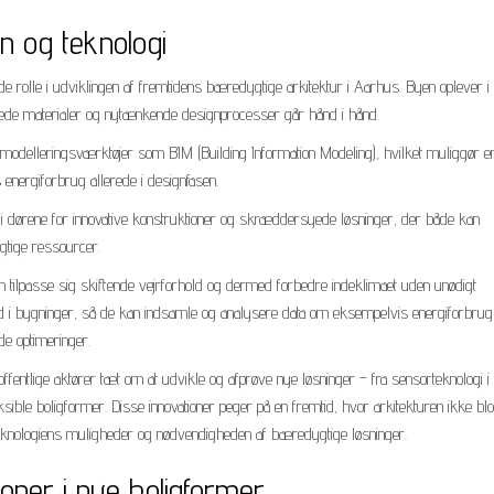
gn og teknologi
ende rolle i udviklingen af fremtidens bæredygtige arkitektur i Aarhus. Byen oplever i
erede materialer og nytænkende designprocesser går hånd i hånd.
ale modelleringsværktøjer som BIM (Building Information Modeling), hvilket muliggør 
energiforbrug allerede i designfasen.
i dørene for innovative konstruktioner og skræddersyede løsninger, der både kan
gtige ressourcer.
an tilpasse sig skiftende vejrforhold og dermed forbedre indeklimaet uden unødigt
 grad i bygninger, så de kan indsamle og analysere data om eksempelvis energiforbrug
de optimeringer.
offentlige aktører tæt om at udvikle og afprøve nye løsninger – fra sensorteknologi 
eksible boligformer. Disse innovationer peger på en fremtid, hvor arkitekturen ikke blo
f teknologiens muligheder og nødvendigheden af bæredygtige løsninger.
oner i nye boligformer