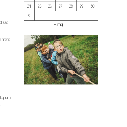
24
25
26
27
28
29
30
31
 disse
« maj
en mere
,
i byrum
t