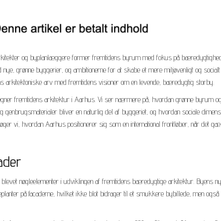
 arkitekter og byplanlæggere former fremtidens byrum med fokus på bæredygtighe
 nye, grønne byggerier, og ambitionerne for at skabe et mere miljøvenligt og socialt
ens arkitektoniske arv med fremtidens visioner om en levende, bæredygtig storby.
r tegner fremtidens arkitektur i Aarhus. Vi ser nærmere på, hvordan grønne byrum o
og genbrugsmaterialer bliver en naturlig del af byggeriet, og hvordan sociale dimens
ger vi, hvordan Aarhus positionerer sig som en international frontløber, når det gæ
ader
blevet nøgleelementer i udviklingen af fremtidens bæredygtige arkitektur. Byens n
eplanter på facaderne, hvilket ikke blot bidrager til et smukkere bybillede, men også