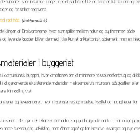
 fungerer som naturlige lunger, der absorberer CO2 og filtrerer luftforurening. Sa
tager og forsinker regnvand.
med rød tråd
.
dviklingen af Brokvartererne, hvor samspillet mellem natur og by fremmer både
og levende facader bliver dermed ikke kun et arkitektonisk statement, men en integ
aterialer i byggeriet
s i aarhusiansk byggeri, hvor ambitionen om at minimere ressourceforbrug og affal
t i at genanvende eksisterende materialer – eksempelvis mursten, stålbjælker eller
ere klimaaftrykket.
enører og leverandører, hvor materialernes oprindelse, kvalitet og muligheder for
ruktioner, der gør det lettere at demontere og genbruge elementer i fremtidige proje
 en mere bæredygtig udvikling, men åbner også op for kreative løsninger og nye æs