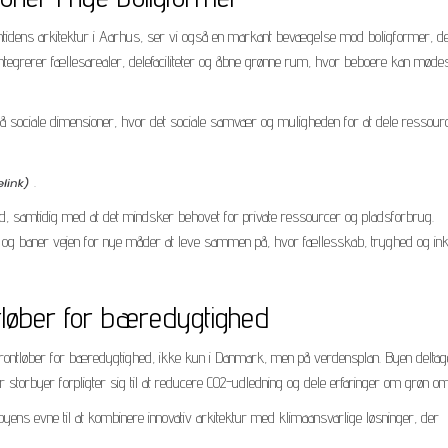
mtidens arkitektur i Aarhus, ser vi også en markant bevægelse mod boligformer, d
integrerer fællesarealer, delefaciliteter og åbne grønne rum, hvor beboere kan møde
 sociale dimensioner, hvor det sociale samvær og muligheden for at dele ressour
.
ed, samtidig med at det mindsker behovet for private ressourcer og pladsforbrug.
lse og baner vejen for nye måder at leve sammen på, hvor fællesskab, tryghed og ink
tløber for bæredygtighed
 frontløber for bæredygtighed, ikke kun i Danmark, men på verdensplan. Byen deltag
 storbyer forpligter sig til at reducere CO2-udledning og dele erfaringer om grøn oms
ens evne til at kombinere innovativ arkitektur med klimaansvarlige løsninger, der