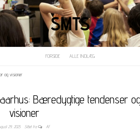
SMTS
FORSIDE
ALLE INDLÆG
er og visioner
i aarhus: Bæredygtige tendenser o
visioner
ugust 29, 2025
Slået fra
Af