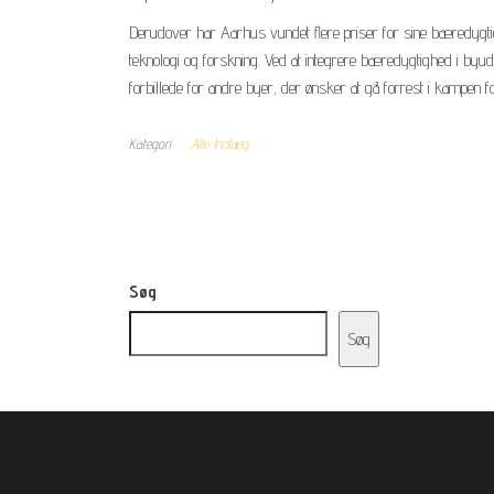
Derudover har Aarhus vundet flere priser for sine bæredygtige
teknologi og forskning. Ved at integrere bæredygtighed i byu
forbillede for andre byer, der ønsker at gå forrest i kampen f
Kategori
Alle Indlæg
Søg
Søg