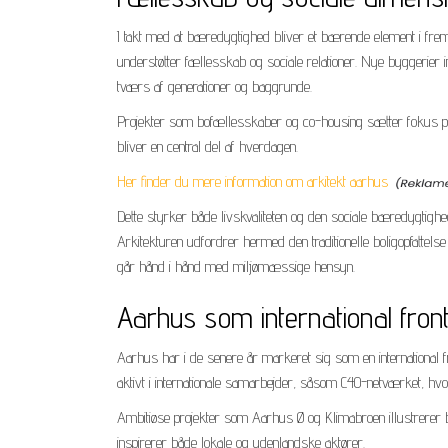
I takt med at bæredygtighed bliver et bærende element i fre
understøtter fællesskab og sociale relationer. Nye byggerier 
tværs af generationer og baggrunde.
Projekter som bofællesskaber og co-housing sætter fokus på
bliver en central del af hverdagen.
Her finder du mere information om arkitekt aarhus
Dette styrker både livskvaliteten og den sociale bæredygtigh
Arkitekturen udfordrer hermed den traditionelle boligopfatte
går hånd i hånd med miljømæssige hensyn.
Aarhus som international fron
Aarhus har i de senere år markeret sig som en international
aktivt i internationale samarbejder, såsom C40-netværket, hvor
Ambitiøse projekter som Aarhus Ø og Klimabroen illustrerer by
inspirerer både lokale og udenlandske aktører.