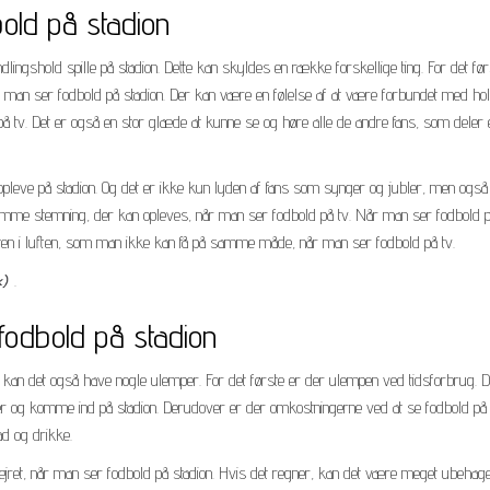
old på stadion
lingshold spille på stadion. Dette kan skyldes en række forskellige ting. For det før
år man ser fodbold på stadion. Der kan være en følelse af at være forbundet med hol
tv. Det er også en stor glæde at kunne se og høre alle de andre fans, som deler
eve på stadion. Og det er ikke kun lyden af fans som synger og jubler, men også
 samme stemning, der kan opleves, når man ser fodbold på tv. Når man ser fodbold 
en i luften, som man ikke kan få på samme måde, når man ser fodbold på tv.
.
fodbold på stadion
kan det også have nogle ulemper. For det første er der ulempen ved tidsforbrug. D
lletter og komme ind på stadion. Derudover er der omkostningerne ved at se fodbold på
ad og drikke.
ret, når man ser fodbold på stadion. Hvis det regner, kan det være meget ubehage