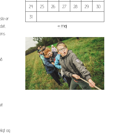
24
25
26
27
28
29
30
31
ste er
« maj
det,
 ens
på
et
ligt og