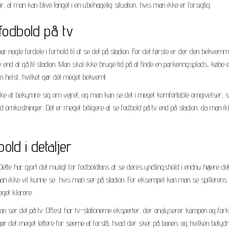
r, at man kan blive fanget i en ubehagelig situation, hvis man ikke er forsigtig.
fodbold på tv
ar nogle fordele i forhold til at se det på stadion. For det første er der den bekvem
nd at gå til stadion. Man skal ikke bruge tid på at finde en parkeringsplads, købe en
m helst, hvilket gør det meget bekvemt.
ke at bekymre sig om vejret, og man kan se det i meget komfortable omgivelser, 
d omkostninger. Det er meget billigere at se fodbold på tv end på stadion, da man i
old i detaljer
te har gjort det muligt for fodboldfans at se deres yndlingshold i endnu højere deta
an ikke vil kunne se, hvis man ser på stadion. For eksempel kan man se spillerens
get klarere.
an ser det på tv. Oftest har tv-stationerne eksperter, der analyserer kampen og fork
ør det meget lettere for seerne at forstå, hvad der sker på banen, og hvilken betydn