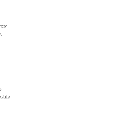
encer
k
s
slutter