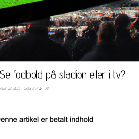
 Se fodbold på stadion eller i tv?
anuar 22, 2023
Slået fra
Af