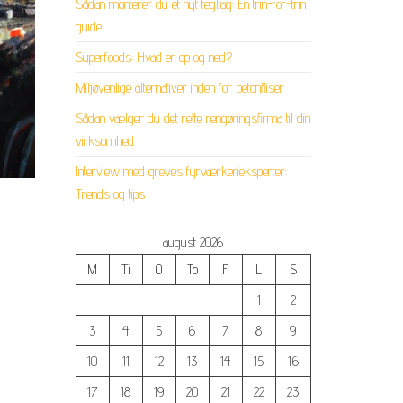
Sådan monterer du et nyt tegltag: En trin-for-trin
guide
Superfoods: Hvad er op og ned?
Miljøvenlige alternativer inden for betonfliser
Sådan vælger du det rette rengøringsfirma til din
virksomhed
Interview med greves fyrværkerieksperter:
Trends og tips
august 2026
M
Ti
O
To
F
L
S
1
2
3
4
5
6
7
8
9
10
11
12
13
14
15
16
17
18
19
20
21
22
23