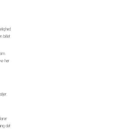
melighed
 billet
som
kke har
ljer.
larer
ing det