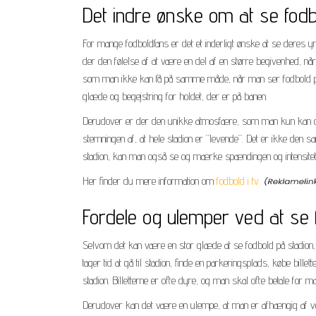
Det indre ønske om at se fodb
For mange fodboldfans er det et inderligt ønske at se deres ynd
der den følelse af at være en del af en større begivenhed, n
som man ikke kan få på samme måde, når man ser fodbold på 
glæde og begejstring for holdet, der er på banen.
Derudover er der den unikke atmosfære, som man kun kan opl
stemningen af, at hele stadion er ”levende”. Det er ikke den
stadion, kan man også se og mærke spændingen og intensitet
Her finder du mere information om
fodbold i tv
Fordele og ulemper ved at se 
Selvom det kan være en stor glæde at se fodbold på stadion, 
tager tid at gå til stadion, finde en parkeringsplads, købe bi
stadion. Billetterne er ofte dyre, og man skal ofte betale for m
Derudover kan det være en ulempe, at man er afhængig af vej