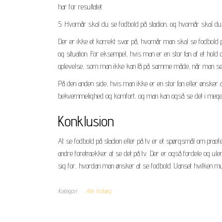
har for resultatet.
5: Hvornår skal du se fodbold på stadion, og hvornår skal du
Der er ikke et korrekt svar på, hvornår man skal se fodbold 
og situation. For eksempel, hvis man er en stor fan af et hold o
oplevelse, som man ikke kan få på samme måde, når man ser
På den anden side, hvis man ikke er en stor fan eller ønsker at
bekvemmelighed og komfort, og man kan også se det i meget høj
Konklusion
At se fodbold på stadion eller på tv er et spørgsmål om præfe
andre foretrækker at se det på tv. Der er også fordele og ulem
sig for, hvordan man ønsker at se fodbold. Uanset hvilken mul
Kategori
Alle Indlæg