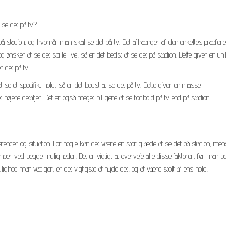
 se det på tv?
på stadion, og hvornår man skal se det på tv. Det afhænger af den enkeltes præfer
g ønsker at se det spille live, så er det bedst at se det på stadion. Dette giver en uni
 det på tv.
 se et specifikt hold, så er det bedst at se det på tv. Dette giver en masse
ere detaljer. Det er også meget billigere at se fodbold på tv end på stadion.
rencer og situation. For nogle kan det være en stor glæde at se det på stadion, men
per ved begge muligheder. Det er vigtigt at overveje alle disse faktorer, før man be
ighed man vælger, er det vigtigste at nyde det, og at være stolt af ens hold.