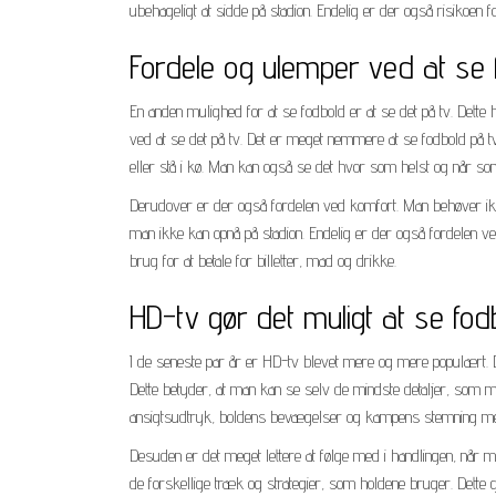
ubehageligt at sidde på stadion. Endelig er der også risikoen fo
Fordele og ulemper ved at se 
En anden mulighed for at se fodbold er at se det på tv. Dette h
ved at se det på tv. Det er meget nemmere at se fodbold på tv e
eller stå i kø. Man kan også se det hvor som helst og når so
Derudover er der også fordelen ved komfort. Man behøver ik
man ikke kan opnå på stadion. Endelig er der også fordelen ve
brug for at betale for billetter, mad og drikke.
HD-tv gør det muligt at se fodb
I de seneste par år er HD-tv blevet mere og mere populært. Det
Dette betyder, at man kan se selv de mindste detaljer, som m
ansigtsudtryk, boldens bevægelser og kampens stemning me
Desuden er det meget lettere at følge med i handlingen, når m
de forskellige træk og strategier, som holdene bruger. Dette g