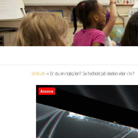
Smts.dk
»
Er du en rigtig fan? Se fodbold på stadion eller i tv?
Annonce