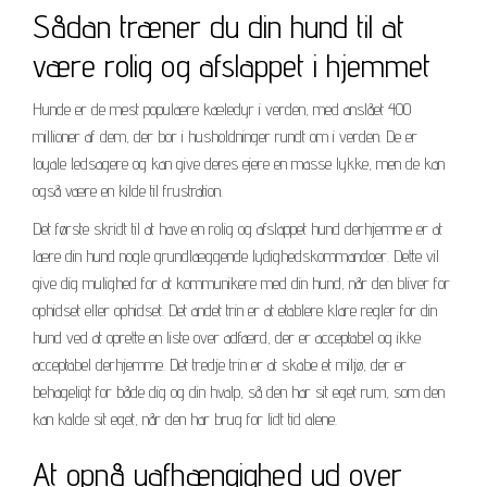
Sådan træner du din hund til at
være rolig og afslappet i hjemmet
Hunde er de mest populære kæledyr i verden, med anslået 400
millioner af dem, der bor i husholdninger rundt om i verden. De er
loyale ledsagere og kan give deres ejere en masse lykke, men de kan
også være en kilde til frustration.
Det første skridt til at have en rolig og afslappet hund derhjemme er at
lære din hund nogle grundlæggende lydighedskommandoer. Dette vil
give dig mulighed for at kommunikere med din hund, når den bliver for
ophidset eller ophidset. Det andet trin er at etablere klare regler for din
hund ved at oprette en liste over adfærd, der er acceptabel og ikke
acceptabel derhjemme. Det tredje trin er at skabe et miljø, der er
behageligt for både dig og din hvalp, så den har sit eget rum, som den
kan kalde sit eget, når den har brug for lidt tid alene.
At opnå uafhængighed ud over