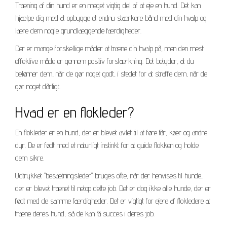
Træning af din hund er en meget vigtig del af at eje en hund. Det kan
hjælpe dig med at opbygge et endnu stærkere bånd med din hvalp og
lære dem nogle grundlæggende færdigheder.
Der er mange forskellige måder at træne din hvalp på, men den mest
effektive måde er gennem positiv forstærkning. Det betyder, at du
belønner dem, når de gør noget godt, i stedet for at straffe dem, når de
gør noget dårligt.
Hvad er en flokleder?
En flokleder er en hund, der er blevet avlet til at føre får, køer og andre
dyr. De er født med et naturligt instinkt for at guide flokken og holde
dem sikre.
Udtrykket "besætningsleder" bruges ofte, når der henvises til hunde,
der er blevet trænet til netop dette job. Det er dog ikke alle hunde, der er
født med de samme færdigheder. Det er vigtigt for ejere af flokledere at
træne deres hund, så de kan få succes i deres job.