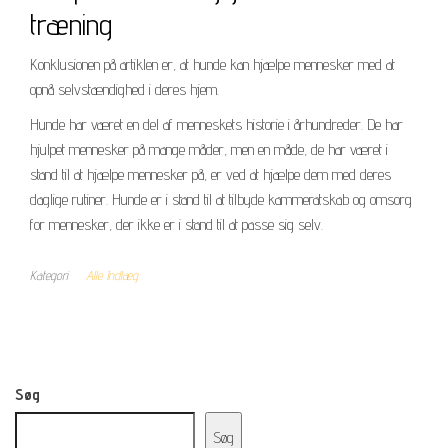
træning
Konklusionen på artiklen er, at hunde kan hjælpe mennesker med at
opnå selvstændighed i deres hjem.
Hunde har været en del af menneskets historie i århundreder. De har
hjulpet mennesker på mange måder, men en måde, de har været i
stand til at hjælpe mennesker på, er ved at hjælpe dem med deres
daglige rutiner. Hunde er i stand til at tilbyde kammeratskab og omsorg
for mennesker, der ikke er i stand til at passe sig selv.
Kategori
Alle Indlæg
Søg
Søg