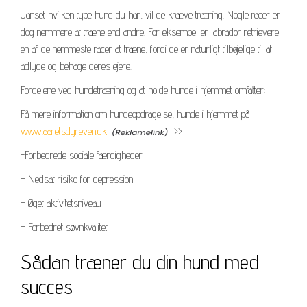
Uanset hvilken type hund du har, vil de kræve træning. Nogle racer er
dog nemmere at træne end andre. For eksempel er labrador retrievere
en af de nemmeste racer at træne, fordi de er naturligt tilbøjelige til at
adlyde og behage deres ejere.
Fordelene ved hundetræning og at holde hunde i hjemmet omfatter:
Få mere information om hundeopdragelse, hunde i hjemmet på
www.aaretsdyreven.dk
>>
-Forbedrede sociale færdigheder
– Nedsat risiko for depression
– Øget aktivitetsniveau
– Forbedret søvnkvalitet
Sådan træner du din hund med
succes