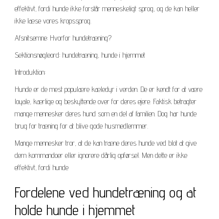
effektivt, fordi hunde ikke forstår menneskeligt sprog, og de kan heller
ikke læse vores kropssprog.
Afsnitsemne: Hvorfor hundetræning?
Sektionsnøgleord: hundetræning, hunde i hjemmet
Introduktion:
Hunde er de mest populære kæledyr i verden. De er kendt for at være
loyale, kærlige og beskyttende over for deres ejere. Faktisk betragter
mange mennesker deres hund som en del af familien. Dog har hunde
brug for træning for at blive gode husmedlemmer.
Mange mennesker tror, at de kan træne deres hunde ved blot at give
dem kommandoer eller ignorere dårlig opførsel. Men dette er ikke
effektivt, fordi hunde
Fordelene ved hundetræning og at
holde hunde i hjemmet