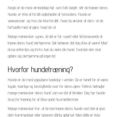
Nogle af de mest almindelige fejl, som folk begår, når de træner deres
hunde, er ikke at forstå vigtigheden af konsistens. Hunde er
vanevæsner, og hvis de ikke forstår, hvad du ønsker af dem, vil de
fortsætte med at gøre, hvad de vil.
Mange mennesker synes, at det er for svært eller tidskrævende at
træne deres hund derhjemme. Det behøver det dog ikke at være! Med
disse enkle tips og tricks kan du lære din hund, hvordan den skal
opføre sig derhjemme på ingen tid.
Hvorfor hundetræning?
Hunde er de mest populære kæledyr i verden. De er kendt for at være
loyale, kærlige og beskyttende over for deres ejere. Faktisk betragter
mange mennesker deres hund som en del af familien. Dog har hunde
brug for træning for at blive gode husmedlemmer.
Mange mennesker tror, at de kan træne deres hunde ved blot at give
dem kommandoer eller ignorere dårlig opførsel. Men dette er ikke