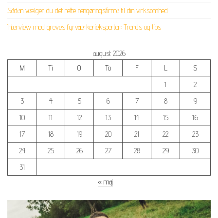
Sådan vælger du det rette rengøringsfirma til din virksomhed
Interview med greves fyrværkerieksperter: Trends og tips
august 2026
M
Ti
O
To
F
L
S
1
2
3
4
5
6
7
8
9
10
11
12
13
14
15
16
17
18
19
20
21
22
23
24
25
26
27
28
29
30
31
« maj