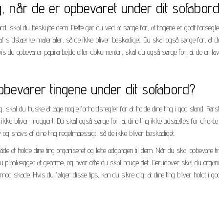
g, når de er opbevaret under dit sofabor
rd, skal du beskytte dem. Dette gør du ved at sørge for, at tingene er godt forseglet
af slidstærke materialer, så de ikke bliver beskadiget. Du skal også sørge for, at d
s du opbevarer papirarbejde eller dokumenter, skal du også sørge for, at de er lav
pbevarer tingene under dit sofabord?
, skal du huske at tage nogle forholdsregler for at holde dine ting i god stand. Førs
ikke bliver muggent. Du skal også sørge for, at dine ting ikke udsættes for direkte
 og snavs af dine ting regelmæssigt, så de ikke bliver beskadiget.
de at holde dine ting organiseret og lette adgangen til dem. Når du skal opbevare ti
, du planlægger at gemme, og hvor ofte du skal bruge det. Derudover skal du organ
 mod skade. Hvis du følger disse tips, kan du sikre dig, at dine ting bliver holdt i go