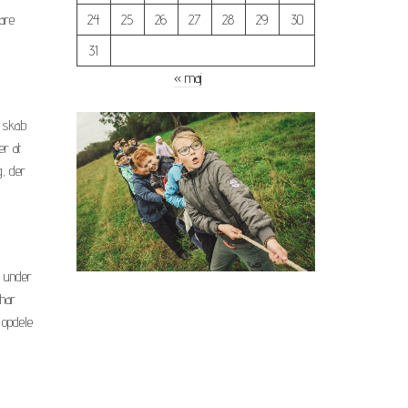
24
25
26
27
28
29
30
vare
31
« maj
t skab
er at
g, der
e under
 har
 opdele