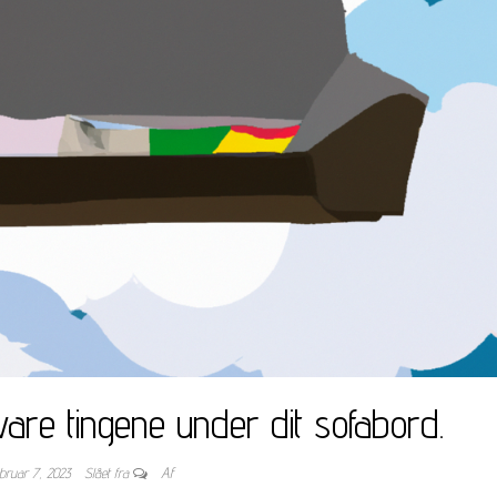
evare tingene under dit sofabord.
ebruar 7, 2023
Slået fra
Af