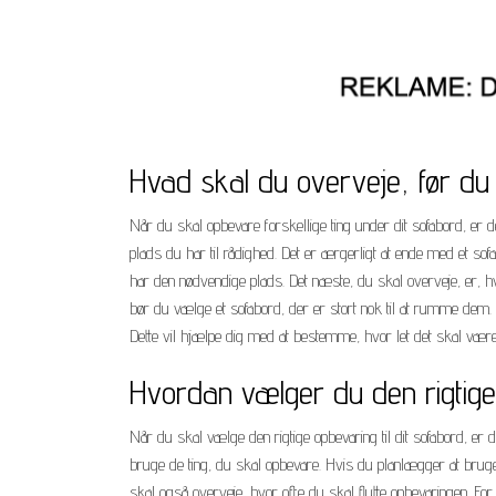
Hvad skal du overveje, før du
Når du skal opbevare forskellige ting under dit sofabord, er d
plads du har til rådighed. Det er ærgerligt at ende med et so
har den nødvendige plads. Det næste, du skal overveje, er, hv
bør du vælge et sofabord, der er stort nok til at rumme dem.
Dette vil hjælpe dig med at bestemme, hvor let det skal være a
Hvordan vælger du den rigtige 
Når du skal vælge den rigtige opbevaring til dit sofabord, er 
bruge de ting, du skal opbevare. Hvis du planlægger at bruge 
skal også overveje, hvor ofte du skal flytte opbevaringen. For