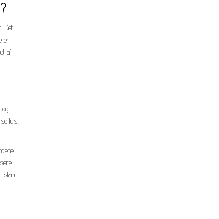
d?
. Det
e er
et af
t og
 sollys,
ngene,
isere
d stand