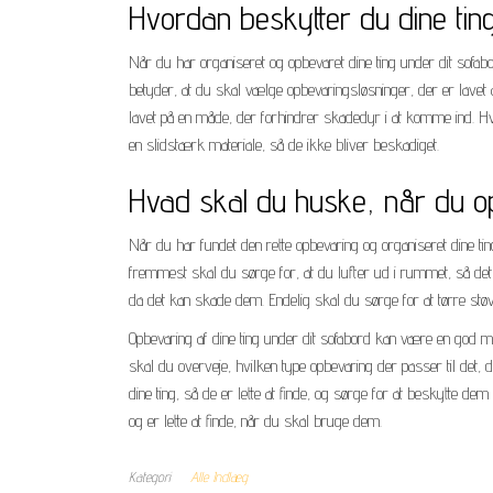
Hvordan beskytter du dine tin
Når du har organiseret og opbevaret dine ting under dit sofabo
betyder, at du skal vælge opbevaringsløsninger, der er lavet 
lavet på en måde, der forhindrer skadedyr i at komme ind. Hvi
en slidstærk materiale, så de ikke bliver beskadiget.
Hvad skal du huske, når du o
Når du har fundet den rette opbevaring og organiseret dine ting
fremmest skal du sørge for, at du lufter ud i rummet, så det 
da det kan skade dem. Endelig skal du sørge for at tørre støv
Opbevaring af dine ting under dit sofabord kan være en god må
skal du overveje, hvilken type opbevaring der passer til det
dine ting, så de er lette at finde, og sørge for at beskytte dem
og er lette at finde, når du skal bruge dem.
Kategori
Alle Indlæg