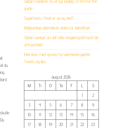
Sådan monterer du et nyt tegltag: En trin-for-trin
guide
Superfoods: Hvad er op og ned?
Miljøvenlige alternativer inden for betonfliser
Sådan vælger du det rette rengøringsfirma til din
virksomhed
Interview med greves fyrværkerieksperter:
et
Trends og tips
 at du
ing,
august 2026
bord.
M
Ti
O
To
F
L
S
1
2
3
4
5
6
7
8
9
 skulle
10
11
12
13
14
15
16
 Du
17
18
19
20
21
22
23