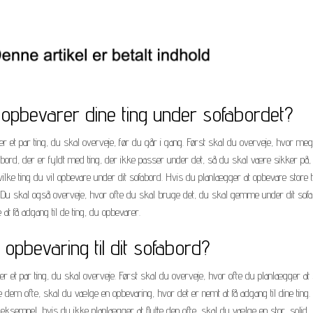
 opbevarer dine ting under sofabordet?
er et par ting, du skal overveje, før du går i gang. Først skal du overveje, hvor meg
fabord, der er fyldt med ting, der ikke passer under det, så du skal være sikker på,
ilke ting du vil opbevare under dit sofabord. Hvis du planlægger at opbevare store t
 Du skal også overveje, hvor ofte du skal bruge det, du skal gemme under dit sofa
t få adgang til de ting, du opbevarer.
opbevaring til dit sofabord?
der et par ting, du skal overveje. Først skal du overveje, hvor ofte du planlægger at
dem ofte, skal du vælge en opbevaring, hvor det er nemt at få adgang til dine ting.
 eksempel, hvis du ikke planlægger at flytte den ofte, skal du vælge en stor, solid