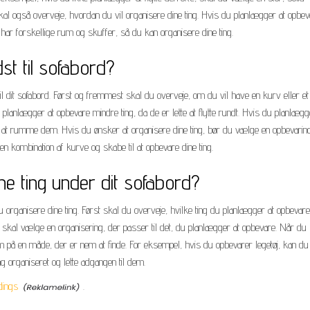
u skal også overveje, hvordan du vil organisere dine ting. Hvis du planlægger at opbe
 har forskellige rum og skuffer, så du kan organisere dine ting.
st til sofabord?
il dit sofabord. Først og fremmest skal du overveje, om du vil have en kurv eller e
u planlægger at opbevare mindre ting, da de er lette at flytte rundt. Hvis du planlægg
il at rumme dem. Hvis du ønsker at organisere dine ting, bør du vælge en opbevarin
 kombination af kurve og skabe til at opbevare dine ting.
e ting under dit sofabord?
du organisere dine ting. Først skal du overveje, hvilke ting du planlægger at opbevar
du skal vælge en organisering, der passer til det, du planlægger at opbevare. Når du
m på en måde, der er nem at finde. For eksempel, hvis du opbevarer legetøj, kan du
ng organiseret og lette adgangen til dem.
dings
.