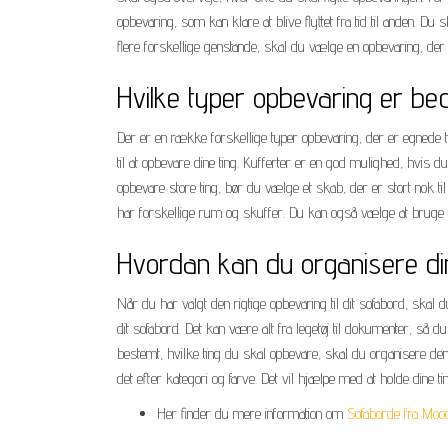
opbevaring, som kan klare at blive flyttet fra tid til anden. D
flere forskellige genstande, skal du vælge en opbevaring, der
Hvilke typer opbevaring er bed
Der er en række forskellige typer opbevaring, der er egnede t
til at opbevare dine ting. Kufferter er en god mulighed, hvis d
opbevare store ting, bør du vælge et skab, der er stort nok t
har forskellige rum og skuffer. Du kan også vælge at bruge en
Hvordan kan du organisere din
Når du har valgt den rigtige opbevaring til dit sofabord, skal 
dit sofabord. Det kan være alt fra legetøj til dokumenter, så 
bestemt, hvilke ting du skal opbevare, skal du organisere de
det efter kategori og farve. Det vil hjælpe med at holde dine ti
Her finder du mere information om
Sofaborde fra Moo