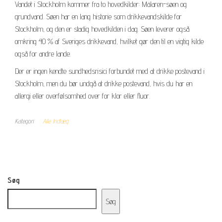
Vandet i Stockholm kommer fra to hovedkilder: Mälaren-søen og
grundvand. Søen har en lang historie som drikkevandskilde for
Stockholm, og den er stadig hovedkilden i dag. Søen leverer også
omkring 40 % af Sveriges drikkevand, hvilket gør den til en vigtig kilde
også for andre lande.
Der er ingen kendte sundhedsrisici forbundet med at drikke postevand i
Stockholm, men du bør undgå at drikke postevand, hvis du har en
allergi eller overfølsomhed over for klor eller fluor.
Kategori
Alle Indlæg
Søg
Søg