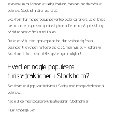
er en række muligheder at vælge imellem, men den bedste måde at
udforske Stockholm på er ved at gå.
Stockholm har mange fodgængervenlige gader og fortove. De er brede
nok, og der er ingen køretøjer tilladt på dem. De har også god skiltning,
så det er nemt at finde rundt i byen.
Der er også busser, sporvogne og tog, der kan tage dig fra en
destination til en anden hurtigere end at gå, men hvis du vil udforske
Stockholm til fods, så er dette også en god mulighed!
Hvad er nogle populære
turistattraktioner i Stockholm?
Stockholm er et populært turistmål i Sverige med mange attraktioner at
udforske.
Nogle af de mest populære turistattraktioner i Stockholm er:
1. Det Kongelige Slot