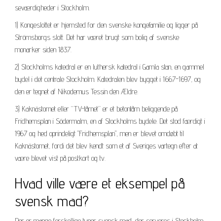
seværdigheder i Stockholm.
1) Kongeslottet er hjemsted for den svenske kongefamilie og ligger på
Strömsborgs slott. Det har været brugt som bolig af svenske
monarker siden 1837.
2) Stockholms katedral er en luthersk katedral i Gamla stan, en gammel
bydel i det centrale Stockholm. Katedralen blev bygget i 1667-1697, og
den er tegnet af Nikodemus Tessin den Ældre.
3) Kaknästornet eller “TV-tårnet” er et betontårn beliggende på
Fridhemsplan i Södermalm, en af Stockholms bydele. Det stod færdigt i
1967 og hed oprindeligt "Fridhemsplan", men er blevet omdøbt til
Kaknästornet, fordi det blev kendt som et af Sveriges vartegn efter at
være blevet vist på postkort og tv.
Hvad ville være et eksempel på
svensk mad?
Der er mange forskellige typer svensk mad, der serveres i Stockholm.