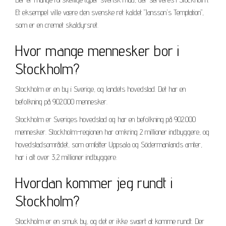
Et eksempel ville være den svenske ret kaldet "Jansson's Temptation",
som er en cremet skaldyrsret.
Hvor mange mennesker bor i
Stockholm?
Stockholm er en by i Sverige, og landets hovedstad. Det har en
befolkning på 902.000 mennesker.
Stockholm er Sveriges hovedstad og har en befolkning på 902.000
mennesker. Stockholm-regionen har omkring 2 millioner indbyggere, og
hovedstadsområdet, som omfatter Uppsala og Södermanlands amter,
har i alt over 3,2 millioner indbyggere.
Hvordan kommer jeg rundt i
Stockholm?
Stockholm er en smuk by, og det er ikke svært at komme rundt. Der