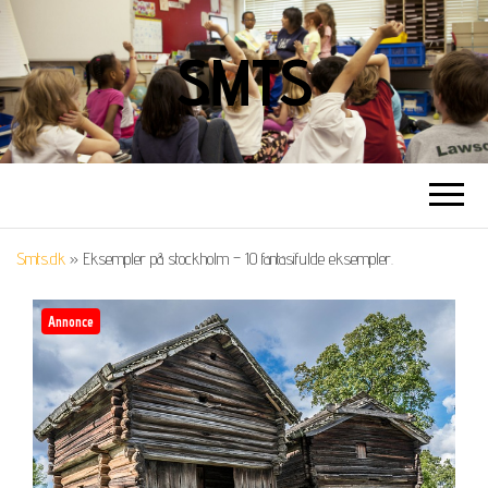
SMTS
Smts.dk
»
Eksempler på stockholm – 10 fantasifulde eksempler.
Annonce