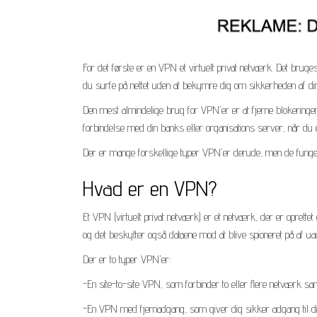
For det første er en VPN et virtuelt privat netværk. Det bruge
du surfe på nettet uden at bekymre dig om sikkerheden af din
Den mest almindelige brug for VPN'er er at fjerne blokeringen
forbindelse med din banks eller organisations server, når du 
Der er mange forskellige typer VPN'er derude, men de funger
Hvad er en VPN?
Et VPN (virtuelt privat netværk) er et netværk, der er oprettet
og det beskytter også dataene mod at blive spioneret på af uau
Der er to typer VPN'er:
-En site-to-site VPN, som forbinder to eller flere netværk s
-En VPN med fjernadgang, som giver dig sikker adgang til d