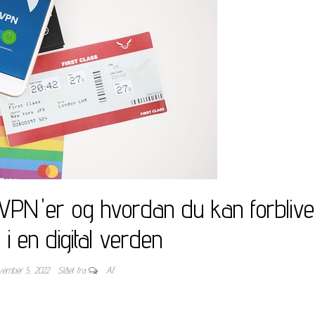
l VPN'er og hvordan du kan forblive
 i en digital verden
vember 5, 2022
Slået fra
Af