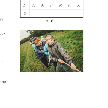
24
25
26
27
28
29
30
31
ine
« maj
s ved
e de
r
a det