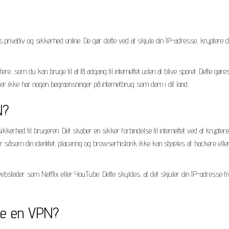
 privatliv og sikkerhed online. De gør dette ved at skjule din IP-adresse, kryptere d
e, som du kan bruge til at få adgang til internettet uden at blive sporet. Dette gøre
n der ikke har nogen begrænsninger på internetbrug som dem i dit land.
N?
ikkerhed til brugeren. Det skaber en sikker forbindelse til internettet ved at krypter
r såsom din identitet, placering og browserhistorik ikke kan stjæles af hackere elle
websteder som Netflix eller YouTube. Dette skyldes, at det skjuler din IP-adresse fr
ge en VPN?