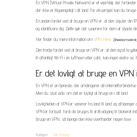
En VPN (Virtual Private Network) er et værktøj, der forbinder di
der ikke er tilgængeligt i dit land. For eksempel kan du bruge
En anden fordel ved at bruge en VPN er, at den skjuler din 
og identificere dig. Dette gør det sværere for dem at stjæle d
Her finder du mere information om
VPN Hero
Den tredje fordel ved at bruge en VPN er, at den også krypte
til offentligt Wi-Fi i en lufthavn eller café, kan ingen andre se,
Er det lovligt at bruge en VPN 
En VPN er en tjeneste, der omdirigerer din internetforbindelse t
Men du skal vide, om det er lovligt at bruge en i dit land.
Lovligheden af VPN'er varierer fra land til land og afhænger
VPN'er forbudt, fordi de bruges til at få adgang til blokeret 
bruge en VPN, så længe den ikke overtræder nogen love.
Kategori
Alle Indlæg