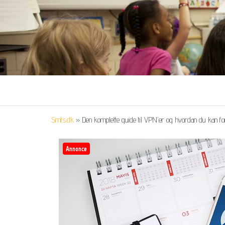
Smts.dk
»
Den komplette guide til VPN'er og hvordan du kan forb
Annonce