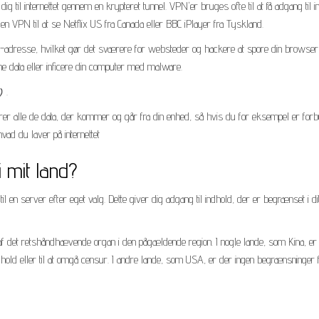
g til internettet gennem en krypteret tunnel. VPN'er bruges ofte til at få adgang til i
 en VPN til at se Netflix US fra Canada eller BBC iPlayer fra Tyskland.
IP-adresse, hvilket gør det sværere for websteder og hackere at spore din browserh
ine data eller inficere din computer med malware.
.
rer alle de data, der kommer og går fra din enhed, så hvis du for eksempel er for
 hvad du laver på internettet
i mit land?
il en server efter eget valg. Dette giver dig adgang til indhold, der er begrænset i dit
 af det retshåndhævende organ i den pågældende region. I nogle lande, som Kina, er
indhold eller til at omgå censur. I andre lande, som USA, er der ingen begrænsninger f