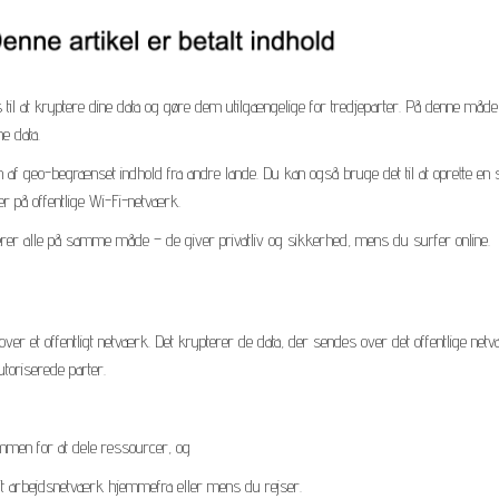
s til at kryptere dine data og gøre dem utilgængelige for tredjeparter. På denne måd
e data.
 af geo-begrænset indhold fra andre lande. Du kan også bruge det til at oprette en 
er på offentlige Wi-Fi-netværk.
er alle på samme måde – de giver privatliv og sikkerhed, mens du surfer online.
 over et offentligt netværk. Det krypterer de data, der sendes over det offentlige net
toriserede parter.
ammen for at dele ressourcer, og
it arbejdsnetværk hjemmefra eller mens du rejser.