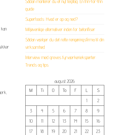
Sådan monterer du et nyt tegltag: En trin-for-trin
guide
Superfoods: Hvad er op og ned?
e kan
Miljøvenlige alternativer inden for betonfliser
Sådan vælger du det rette rengøringsfirma til din
sikker
virksomhed
Interview med greves fyrværkerieksperter:
Trends og tips
august 2026
M
Ti
O
To
F
L
S
værk,
1
2
3
4
5
6
7
8
9
10
11
12
13
14
15
16
17
18
19
20
21
22
23