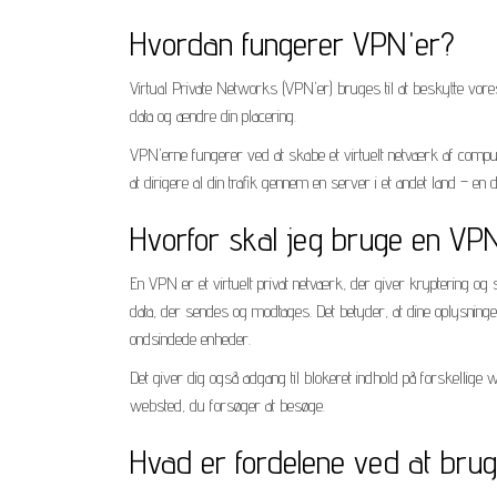
Hvordan fungerer VPN'er?
Virtual Private Networks (VPN'er) bruges til at beskytte vores
data og ændre din placering.
VPN'erne fungerer ved at skabe et virtuelt netværk af computer
at dirigere al din trafik gennem en server i et andet land – e
Hvorfor skal jeg bruge en VP
En VPN er et virtuelt privat netværk, der giver kryptering og s
data, der sendes og modtages. Det betyder, at dine oplysninge
ondsindede enheder.
Det giver dig også adgang til blokeret indhold på forskellige 
websted, du forsøger at besøge.
Hvad er fordelene ved at bru