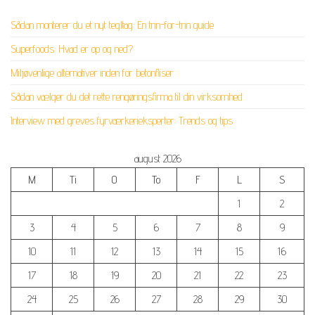
Sådan monterer du et nyt tegltag: En trin-for-trin guide
Superfoods: Hvad er op og ned?
Miljøvenlige alternativer inden for betonfliser
Sådan vælger du det rette rengøringsfirma til din virksomhed
Interview med greves fyrværkerieksperter: Trends og tips
august 2026
M
Ti
O
To
F
L
S
1
2
3
4
5
6
7
8
9
10
11
12
13
14
15
16
17
18
19
20
21
22
23
24
25
26
27
28
29
30