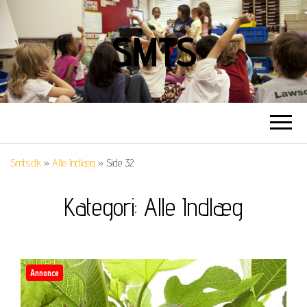
SMTS
Smts.dk
»
Alle Indlæg
»
Side 32
Kategori:
Alle Indlæg
Annonce