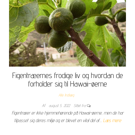
Figentræernes frodige liv og hvordan de
forholder sig til Hawaii-øerne
Alle Indlæg
Af
august 5, 2022
Slået fra
Figentræer er ikke hjemmehørende på Hawaii-øerne, men de har
tilpasset sig deres miljø og er blevet en vital del af…
Læs mere