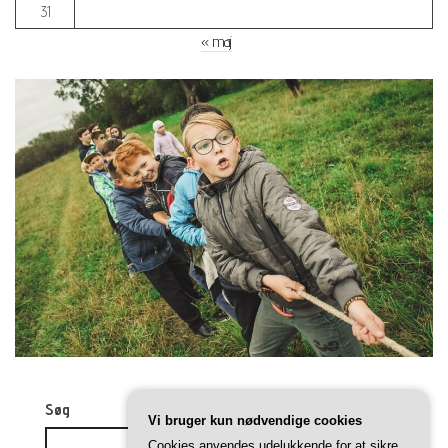
31
« maj
Søg
Vi bruger kun nødvendige cookies
Cookies anvendes udelukkende for at sikre,