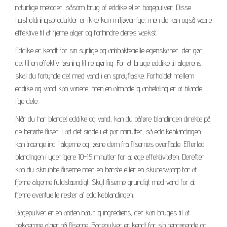
naturlige metoder, såsom brug af eddike eller bagepulver. Disse
husholdningsprodukter er ikke kun miljøvenlige, men de kan også være
effektive til at fjerne alger og forhindre deres vækst.
Eddike er kendt for sin syrlige og antibakterielle egenskaber, der gør
det til en effektiv løsning til rengøring. For at bruge eddike til algerens,
skal du fortynde det med vand i en sprayflaske. Forholdet mellem
eddike og vand kan variere, men en almindelig anbefaling er at blande
lige dele.
Når du har blandet eddike og vand, kan du påføre blandingen direkte på
de berørte fliser. Lad det sidde i et par minutter, så eddikeblandingen
kan trænge ind i algerne og løsne dem fra flisernes overflade. Efterlad
blandingen i yderligere 10-15 minutter for at øge effektiviteten. Derefter
kan du skrubbe fliserne med en børste eller en skuresvamp for at
fjerne algerne fuldstændigt. Skyl fliserne grundigt med vand for at
fjerne eventuelle rester af eddikeblandingen.
Bagepulver er en anden naturlig ingrediens, der kan bruges til at
bekæmpe alger på fliserne. Bagepulver er kendt for sin rengørende og