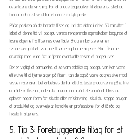
desinficerende virkning. For at bruge bagepulver til algerens, skal du
blande det med vand for at danne en tyk pasta.
Påfør pastaen på de berørte fliser og lad det sidde i cirka 30 minutter. I
løbet af denne tid vil bagepulverets rengørende egenskaber begynde at
løsne algerne fra flisernes overflade. Brug en børste eller en
skuresvamp til at skrubbe fliserne og fjerne algerne. Skyl fliserne
grundigt med vand for at fjerne eventuelle rester af bagepulver.
Det er vigtigt at bemærke, at selvom eddike og bagepulver kan være
effektive til at fjerne alger på fliser, kan de også være aggressive mod
visse materialer. Det anbefales derfor altid at teste produkterne på et lille
område af fliserne, inden du bruger dem på hele området. Hvis du
oplever nogen form for skade eller misfarvning, skal du stoppe brugen
af produktet og overveje at kontakte en professionel for at få råd og
hjælp til algerens.
5. Tip 3: Forebyggende tiltag for at