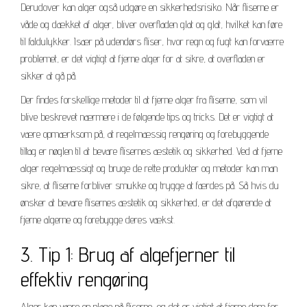
Derudover kan alger også udgøre en sikkerhedsrisiko. Når fliserne er
våde og dækket af alger, bliver overfladen glat og glat, hvilket kan føre
til faldulykker. Især på udendørs fliser, hvor regn og fugt kan forværre
problemet, er det vigtigt at fjerne alger for at sikre, at overfladen er
sikker at gå på.
Der findes forskellige metoder til at fjerne alger fra fliserne, som vil
blive beskrevet nærmere i de følgende tips og tricks. Det er vigtigt at
være opmærksom på, at regelmæssig rengøring og forebyggende
tiltag er nøglen til at bevare flisernes æstetik og sikkerhed. Ved at fjerne
alger regelmæssigt og bruge de rette produkter og metoder kan man
sikre, at fliserne forbliver smukke og trygge at færdes på. Så hvis du
ønsker at bevare flisernes æstetik og sikkerhed, er det afgørende at
fjerne algerne og forebygge deres vækst.
3. Tip 1: Brug af algefjerner til
effektiv rengøring
Alger kan være en plage på fliserne, og det er vigtigt at fjerne dem for