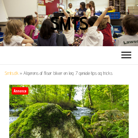
SMTS
Smts.dk
»
Algerens af fliser bliver en leg: 7 geniale tips og tricks
Annonce