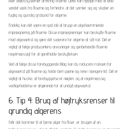
eller afløbssystemer omkring fliserne. Dette kan hjælpe med at lede
vandet væk fra fliserne og forhindre, at det samler sig og skaber en
fugtig og gunstig grobund for algerne.
Endelig kan det være en god idé at bruge en algehæmmende
imprægnering på fliserne. Disse imprægneringer kan beskytte fliserne
mod algevækst og gøre det sværere for algerne at slå rod. Det er
vigtigt at følge producentens anvisninger og genbehandle fliserne
regelmæssigt for at opretholde beskyttelsen.
Ved at følge disse forebyggende tiltag kan du reducere risikoen for
algevækst på fliserne og holde dem pæne og rene i længere tid. Det er
vigtigt at huske, at forebyggelse er nøglen, og at regelmæssig
vedligeholdelse er afgørende for at undgå algevækst.
6. Tip 4: Brug af højtryksrenser til
grundig algerens
Når det kommer til at fjerne alger fra fliser, er brugen af en