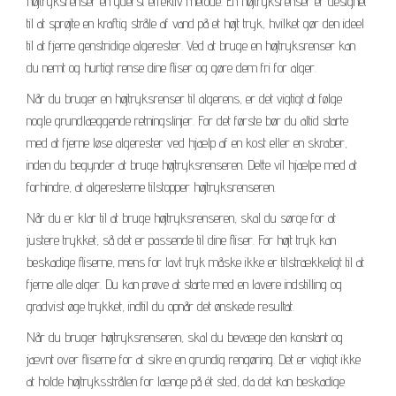
højtryksrenser en yderst effektiv metode. En højtryksrenser er designet
til at sprøjte en kraftig stråle af vand på et højt tryk, hvilket gør den ideel
til at fjerne genstridige algerester. Ved at bruge en højtryksrenser kan
du nemt og hurtigt rense dine fliser og gøre dem fri for alger.
Når du bruger en højtryksrenser til algerens, er det vigtigt at følge
nogle grundlæggende retningslinjer. For det første bør du altid starte
med at fjerne løse algerester ved hjælp af en kost eller en skraber,
inden du begynder at bruge højtryksrenseren. Dette vil hjælpe med at
forhindre, at algeresterne tilstopper højtryksrenseren.
Når du er klar til at bruge højtryksrenseren, skal du sørge for at
justere trykket, så det er passende til dine fliser. For højt tryk kan
beskadige fliserne, mens for lavt tryk måske ikke er tilstrækkeligt til at
fjerne alle alger. Du kan prøve at starte med en lavere indstilling og
gradvist øge trykket, indtil du opnår det ønskede resultat.
Når du bruger højtryksrenseren, skal du bevæge den konstant og
jævnt over fliserne for at sikre en grundig rengøring. Det er vigtigt ikke
at holde højtryksstrålen for længe på ét sted, da det kan beskadige