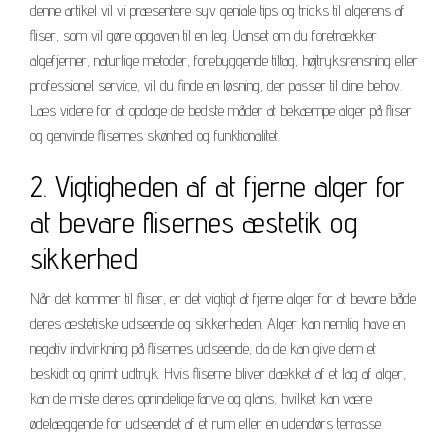
denne artikel vil vi præsentere syv geniale tips og tricks til algerens af
fliser, som vil gøre opgaven til en leg. Uanset om du foretrækker
algefjerner, naturlige metoder, forebyggende tiltag, højtryksrensning eller
professionel service, vil du finde en løsning, der passer til dine behov.
Læs videre for at opdage de bedste måder at bekæmpe alger på fliser
og genvinde flisernes skønhed og funktionalitet.
2. Vigtigheden af at fjerne alger for
at bevare flisernes æstetik og
sikkerhed
Når det kommer til fliser, er det vigtigt at fjerne alger for at bevare både
deres æstetiske udseende og sikkerheden. Alger kan nemlig have en
negativ indvirkning på flisernes udseende, da de kan give dem et
beskidt og grimt udtryk. Hvis fliserne bliver dækket af et lag af alger,
kan de miste deres oprindelige farve og glans, hvilket kan være
ødelæggende for udseendet af et rum eller en udendørs terrasse.