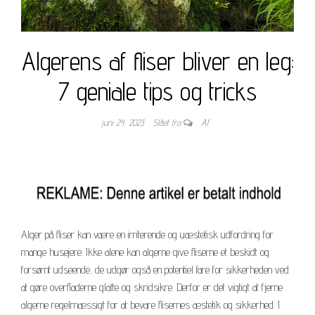
Algerens af fliser bliver en leg:
7 geniale tips og tricks
juni 24, 2023
Slået fra
Af
Alger på fliser kan være en irriterende og uæstetisk udfordring for
mange husejere. Ikke alene kan algerne give fliserne et beskidt og
forsømt udseende, de udgør også en potentiel fare for sikkerheden ved
at gøre overfladerne glatte og skridsikre. Derfor er det vigtigt at fjerne
algerne regelmæssigt for at bevare flisernes æstetik og sikkerhed. I