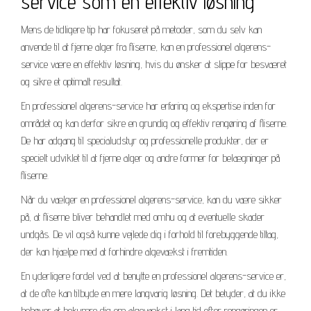
service som en effektiv løsning
Mens de tidligere tip har fokuseret på metoder, som du selv kan
anvende til at fjerne alger fra fliserne, kan en professionel algerens-
service være en effektiv løsning, hvis du ønsker at slippe for besværet
og sikre et optimalt resultat.
En professionel algerens-service har erfaring og ekspertise inden for
området og kan derfor sikre en grundig og effektiv rengøring af fliserne.
De har adgang til specialudstyr og professionelle produkter, der er
specielt udviklet til at fjerne alger og andre former for belægninger på
fliserne.
Når du vælger en professionel algerens-service, kan du være sikker
på, at fliserne bliver behandlet med omhu og at eventuelle skader
undgås. De vil også kunne vejlede dig i forhold til forebyggende tiltag,
der kan hjælpe med at forhindre algevækst i fremtiden.
En yderligere fordel ved at benytte en professionel algerens-service er,
at de ofte kan tilbyde en mere langvarig løsning. Det betyder, at du ikke
behøver at bekymre dig om algevækst i lang tid efter rengøringen er