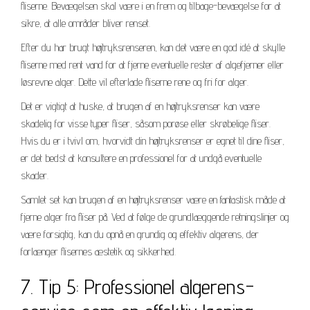
fliserne. Bevægelsen skal være i en frem og tilbage-bevægelse for at
sikre, at alle områder bliver renset.
Efter du har brugt højtryksrenseren, kan det være en god idé at skylle
fliserne med rent vand for at fjerne eventuelle rester af algefjerner eller
løsrevne alger. Dette vil efterlade fliserne rene og fri for alger.
Det er vigtigt at huske, at brugen af en højtryksrenser kan være
skadelig for visse typer fliser, såsom porøse eller skrøbelige fliser.
Hvis du er i tvivl om, hvorvidt din højtryksrenser er egnet til dine fliser,
er det bedst at konsultere en professionel for at undgå eventuelle
skader.
Samlet set kan brugen af en højtryksrenser være en fantastisk måde at
fjerne alger fra fliser på. Ved at følge de grundlæggende retningslinjer og
være forsigtig, kan du opnå en grundig og effektiv algerens, der
forlænger flisernes æstetik og sikkerhed.
7. Tip 5: Professionel algerens-