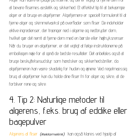
at bevare flisernes æstetik og sikkerhed. Et effektivt tip til at bekæmpe
alger er at bruge en algefjerner. Algefjernere er specielt formuleret til at
fjerne alger og skimmelvækst på overflader som fliser. De indeholder
aktive ingredienser, der trænger ned i algerne og nedbryder dem,
hvilket gør det nemt at fjerne dem med en børste eller højtryksrenser.
Når du bruger en algefjerner, er det vigtigt at følge instruktionerne på
emballagen nøje for at opnå de bedste resultater. Det anbefales også at
bruge beskyttelsesudstyr som handsker og sikkerhedsbriller, da
algefjerneren kan være skadelig for huden og øjnene. Ved regelmæssig
brug af algefjerner kan du holde dine fliser fri for alger og sikre, at de
forbliver rene og sikre.
4. Tip 2: Naturlige metoder til
algerens, f.eks. brug af eddike eller
bagepulver
Algerens af fliser
kan også klares ved hjælp af