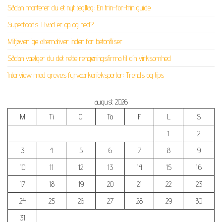
Sådan monterer du et nyt tegltag: En trin-for-trin guide
Superfoods: Hvad er op og ned?
Miljøvenlige alternativer inden for betonfliser
Sådan vælger du det rette rengøringsfirma til din virksomhed
Interview med greves fyrværkerieksperter: Trends og tips
august 2026
M
Ti
O
To
F
L
S
1
2
3
4
5
6
7
8
9
10
11
12
13
14
15
16
17
18
19
20
21
22
23
24
25
26
27
28
29
30
31