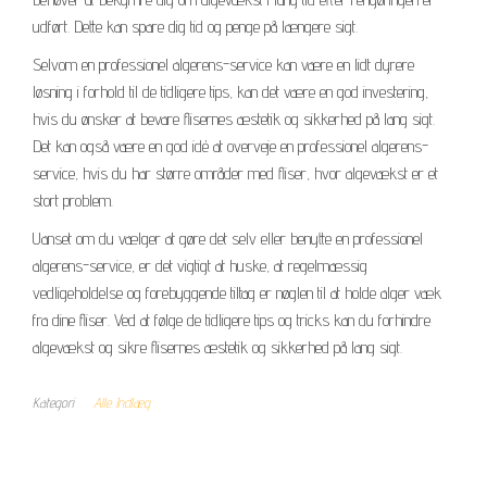
udført. Dette kan spare dig tid og penge på længere sigt.
Selvom en professionel algerens-service kan være en lidt dyrere
løsning i forhold til de tidligere tips, kan det være en god investering,
hvis du ønsker at bevare flisernes æstetik og sikkerhed på lang sigt.
Det kan også være en god idé at overveje en professionel algerens-
service, hvis du har større områder med fliser, hvor algevækst er et
stort problem.
Uanset om du vælger at gøre det selv eller benytte en professionel
algerens-service, er det vigtigt at huske, at regelmæssig
vedligeholdelse og forebyggende tiltag er nøglen til at holde alger væk
fra dine fliser. Ved at følge de tidligere tips og tricks kan du forhindre
algevækst og sikre flisernes æstetik og sikkerhed på lang sigt.
Kategori
Alle Indlæg