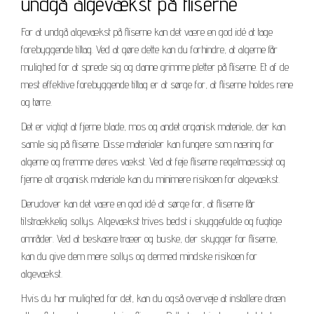
undgå algevækst på fliserne
For at undgå algevækst på fliserne kan det være en god idé at tage
forebyggende tiltag. Ved at gøre dette kan du forhindre, at algerne får
mulighed for at sprede sig og danne grimme pletter på fliserne. Et af de
mest effektive forebyggende tiltag er at sørge for, at fliserne holdes rene
og tørre.
Det er vigtigt at fjerne blade, mos og andet organisk materiale, der kan
samle sig på fliserne. Disse materialer kan fungere som næring for
algerne og fremme deres vækst. Ved at feje fliserne regelmæssigt og
fjerne alt organisk materiale kan du minimere risikoen for algevækst.
Derudover kan det være en god idé at sørge for, at fliserne får
tilstrækkelig sollys. Algevækst trives bedst i skyggefulde og fugtige
områder. Ved at beskære træer og buske, der skygger for fliserne,
kan du give dem mere sollys og dermed mindske risikoen for
algevækst.
Hvis du har mulighed for det, kan du også overveje at installere dræn