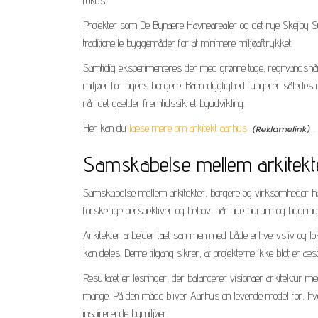
fokus.
Projekter som De Bynære Havnearealer og det nye Skejby Sy
traditionelle byggemåder for at minimere miljøaftrykket.
Samtidig eksperimenteres der med grønne tage, regnvandshåndt
miljøer for byens borgere. Bæredygtighed fungerer således i
når det gælder fremtidssikret byudvikling.
Her kan du
læse mere om arkitekt aarhus
.
Samskabelse mellem arkitekt
Samskabelse mellem arkitekter, borgere og virksomheder har u
forskellige perspektiver og behov, når nye byrum og bygning
Arkitekter arbejder tæt sammen med både erhvervsliv og lok
kan deles. Denne tilgang sikrer, at projekterne ikke blot er 
Resultatet er løsninger, der balancerer visionær arkitektur me
mange. På den måde bliver Aarhus en levende model for, h
inspirerende bymiljøer.