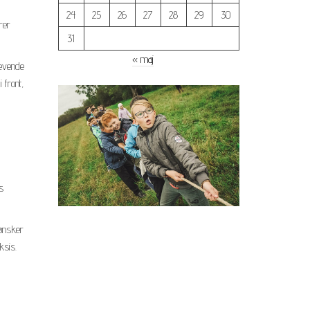
24
25
26
27
28
29
30
rer
31
« maj
levende
 front,
s
 ønsker
ksis.