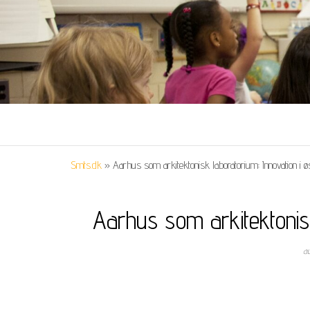
Smts.dk
»
Aarhus som arkitektonisk laboratorium: Innovation i øs
Aarhus som arkitektonisk
a