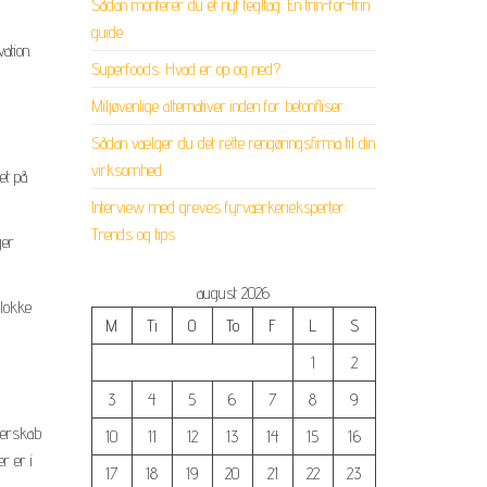
Sådan monterer du et nyt tegltag: En trin-for-trin
guide
ation.
Superfoods: Hvad er op og ned?
Miljøvenlige alternativer inden for betonfliser
Sådan vælger du det rette rengøringsfirma til din
virksomhed
et på
Interview med greves fyrværkerieksperter:
Trends og tips
ger
august 2026
blokke
M
Ti
O
To
F
L
S
1
2
3
4
5
6
7
8
9
ejerskab
10
11
12
13
14
15
16
r er i
17
18
19
20
21
22
23