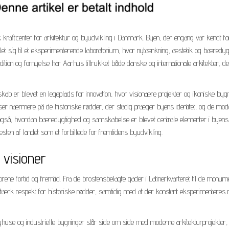
kraftcenter for arkitektur og byudvikling i Danmark. Byen, der engang var kendt fo
dlet sig til et eksperimenterende laboratorium, hvor nytænkning, æstetik og bæredy
ition og fornyelse har Aarhus tiltrukket både danske og internationale arkitekter, d
kab er blevet en legeplads for innovation, hvor visionære projekter og ikoniske byg
 ser nærmere på de historiske rødder, der stadig præger byens identitet, og de mod
r også, hvordan bæredygtighed og samskabelse er blevet centrale elementer i byens
sten af landet som et forbillede for fremtidens byudvikling.
visioner
forene fortid og fremtid. Fra de brostensbelagte gader i Latinerkvarteret til de monum
tærk respekt for historiske rødder, samtidig med at der konstant eksperimenteres
use og industrielle bygninger står side om side med moderne arkitekturprojekter, 