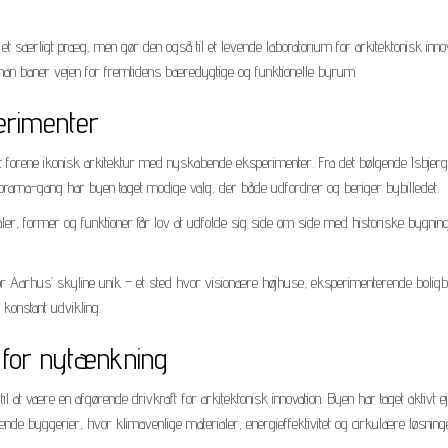
 særligt præg, men gør den også til et levende laboratorium for arkitektonisk innov
man baner vejen for fremtidens bæredygtige og funktionelle byrum.
erimenter
 at forene ikonisk arkitektur med nyskabende eksperimenter. Fra det bølgende Isbjerg
rama-gang har byen taget modige valg, der både udfordrer og beriger bybilledet.
er, former og funktioner får lov at udfolde sig side om side med historiske bygnin
ør Aarhus’ skyline unik – et sted hvor visionære højhuse, eksperimenterende bolig
konstant udvikling.
 for nytænkning
l at være en afgørende drivkraft for arkitektonisk innovation. Byen har taget aktivt 
nde byggerier, hvor klimavenlige materialer, energieffektivitet og cirkulære løsninge