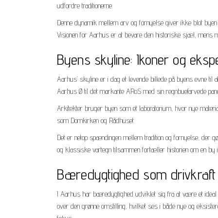
udfordre traditionerne.
Denne dynamik mellem arv og fornyelse giver ikke blot byen et
Visionen for Aarhus er at bevare den historiske sjæl, mens 
Byens skyline: Ikoner og eksp
Aarhus’ skyline er i dag et levende billede på byens evne til
Aarhus Ø til det markante ARoS med sin regnbuefarvede pano
Arkitekter bruger byen som et laboratorium, hvor nye material
som Domkirken og Rådhuset.
Det er netop spændingen mellem tradition og fornyelse, der g
og klassiske vartegn tilsammen fortæller historien om en by i 
Bæredygtighed som drivkraft
I Aarhus har bæredygtighed udviklet sig fra at være et ideal ti
over den grønne omstilling, hvilket ses i både nye og eksistere