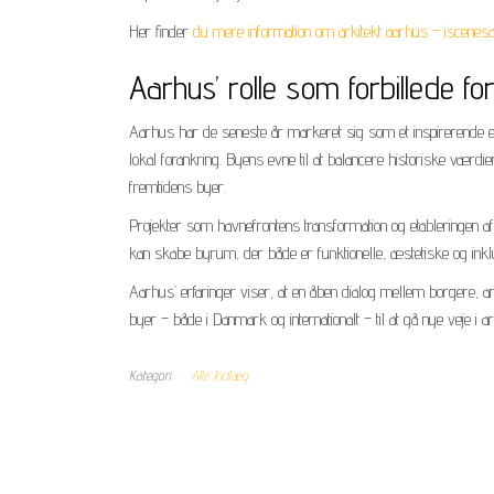
Her finder
du mere information om arkitekt aarhus – iscene
Aarhus’ rolle som forbillede fo
Aarhus har de seneste år markeret sig som et inspirerende 
lokal forankring. Byens evne til at balancere historiske værd
fremtidens byer.
Projekter som havnefrontens transformation og etableringe
kan skabe byrum, der både er funktionelle, æstetiske og ink
Aarhus’ erfaringer viser, at en åben dialog mellem borgere, ar
byer – både i Danmark og internationalt – til at gå nye veje i
Kategori
Alle Indlæg