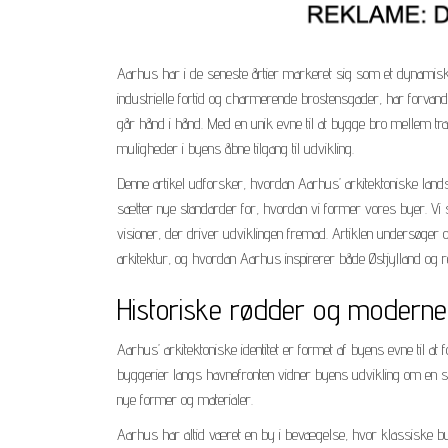
Aarhus har i de seneste årtier markeret sig som et dynamisk 
industrielle fortid og charmerende brostensgader, har forvan
går hånd i hånd. Med en unik evne til at bygge bro mellem trad
muligheder i byens åbne tilgang til udvikling.
Denne artikel udforsker, hvordan Aarhus’ arkitektoniske lands
sætter nye standarder for, hvordan vi former vores byer. Vi
visioner, der driver udviklingen fremad. Artiklen undersøge
arkitektur, og hvordan Aarhus inspirerer både Østjylland og re
Historiske rødder og moderne 
Aarhus’ arkitektoniske identitet er formet af byens evne til at 
byggerier langs havnefronten vidner byens udvikling om en s
nye former og materialer.
Aarhus har altid været en by i bevægelse, hvor klassiske byh