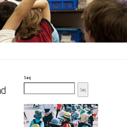
Søg
nd
Søg