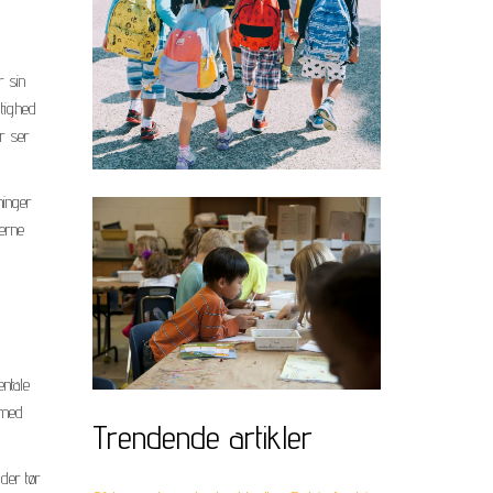
r sin
gtighed
er ser
ninger
erne
entale
 med
Trendende artikler
der tør