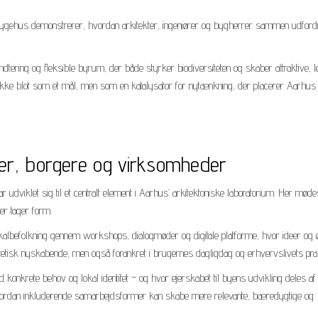
gehus demonstrerer, hvordan arkitekter, ingeniører og bygherrer sammen udford
ering og fleksible byrum, der både styrker biodiversiteten og skaber attraktive, 
kke blot som et mål, men som en katalysator for nytænkning, der placerer Aarhus i
er, borgere og virksomheder
dviklet sig til et centralt element i Aarhus’ arkitektoniske laboratorium. Her møde
er tager form.
albefolkning gennem workshops, dialogmøder og digitale platforme, hvor ideer og
æstetisk nyskabende, men også forankret i brugernes dagligdag og erhvervslivets pra
d konkrete behov og lokal identitet – og hvor ejerskabet til byens udvikling deles af
vordan inkluderende samarbejdsformer kan skabe mere relevante, bæredygtige og