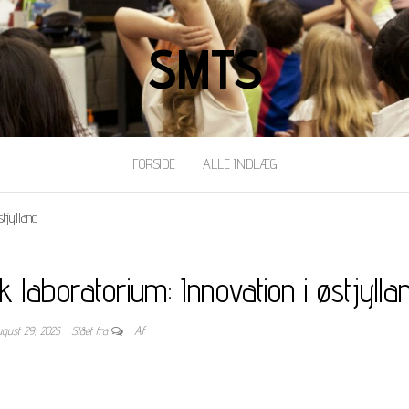
SMTS
FORSIDE
ALLE INDLÆG
tjylland
 laboratorium: Innovation i østjylla
ugust 29, 2025
Slået fra
Af