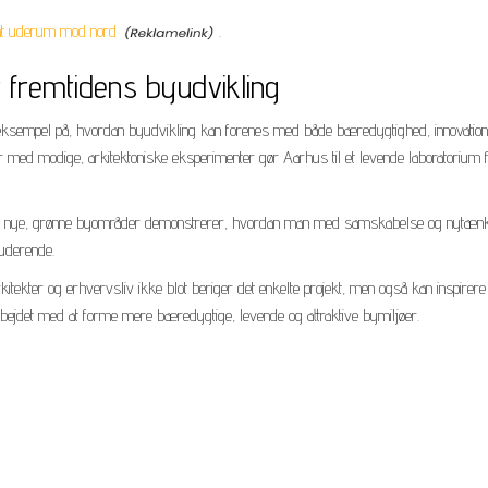
sat uderum mod nord
.
r fremtidens byudvikling
eksempel på, hvordan byudvikling kan forenes med både bæredygtighed, innovation
ier med modige, arkitektoniske eksperimenter gør Aarhus til et levende laboratorium 
n af nye, grønne byområder demonstrerer, hvordan man med samskabelse og nytæn
luderende.
kitekter og erhvervsliv ikke blot beriger det enkelte projekt, men også kan inspirer
 arbejdet med at forme mere bæredygtige, levende og attraktive bymiljøer.