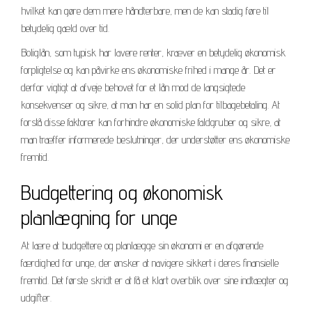
hvilket kan gøre dem mere håndterbare, men de kan stadig føre til
betydelig gæld over tid.
Boliglån, som typisk har lavere renter, kræver en betydelig økonomisk
forpligtelse og kan påvirke ens økonomiske frihed i mange år. Det er
derfor vigtigt at afveje behovet for et lån mod de langsigtede
konsekvenser og sikre, at man har en solid plan for tilbagebetaling. At
forstå disse faktorer kan forhindre økonomiske faldgruber og sikre, at
man træffer informerede beslutninger, der understøtter ens økonomiske
fremtid.
Budgettering og økonomisk
planlægning for unge
At lære at budgettere og planlægge sin økonomi er en afgørende
færdighed for unge, der ønsker at navigere sikkert i deres finansielle
fremtid. Det første skridt er at få et klart overblik over sine indtægter og
udgifter.