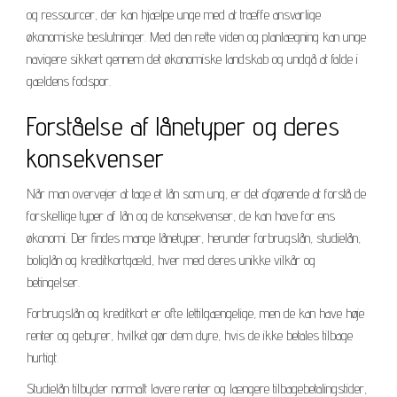
og ressourcer, der kan hjælpe unge med at træffe ansvarlige
økonomiske beslutninger. Med den rette viden og planlægning kan unge
navigere sikkert gennem det økonomiske landskab og undgå at falde i
gældens fodspor.
Forståelse af lånetyper og deres
konsekvenser
Når man overvejer at tage et lån som ung, er det afgørende at forstå de
forskellige typer af lån og de konsekvenser, de kan have for ens
økonomi. Der findes mange lånetyper, herunder forbrugslån, studielån,
boliglån og kreditkortgæld, hver med deres unikke vilkår og
betingelser.
Forbrugslån og kreditkort er ofte lettilgængelige, men de kan have høje
renter og gebyrer, hvilket gør dem dyre, hvis de ikke betales tilbage
hurtigt.
Studielån tilbyder normalt lavere renter og længere tilbagebetalingstider,