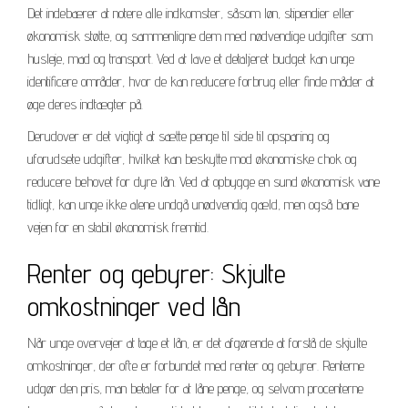
Det indebærer at notere alle indkomster, såsom løn, stipendier eller
økonomisk støtte, og sammenligne dem med nødvendige udgifter som
husleje, mad og transport. Ved at lave et detaljeret budget kan unge
identificere områder, hvor de kan reducere forbrug eller finde måder at
øge deres indtægter på.
Derudover er det vigtigt at sætte penge til side til opsparing og
uforudsete udgifter, hvilket kan beskytte mod økonomiske chok og
reducere behovet for dyre lån. Ved at opbygge en sund økonomisk vane
tidligt, kan unge ikke alene undgå unødvendig gæld, men også bane
vejen for en stabil økonomisk fremtid.
Renter og gebyrer: Skjulte
omkostninger ved lån
Når unge overvejer at tage et lån, er det afgørende at forstå de skjulte
omkostninger, der ofte er forbundet med renter og gebyrer. Renterne
udgør den pris, man betaler for at låne penge, og selvom procenterne