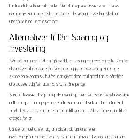
for fremtidige lånemuligheder. Ved at integrere disse vaner i deres
daglige liv kan unge bedre navigere i det økonomiske landskab og
undgå at falde i gældsfælder.
Alternativer til lån: Sparing og
investering
Når det kommer til at undgå gæld, er sparing og investering to stærke
alternativer til at optage lån. Ved at opbygge en opsparing kan unge
skabe en økonomisk buffer, der giver dem mulighed for at håndtere
uforudsete udgifter uden at skulle låne penge.
Sparing kræver disciplin og planlægning, men selv små, regelmæssige
indbetalinger til en opsparingskonto kan over tid vokse til et betydeligt
beløb. Investering kan i mellemtiden tilbyde en måde at få pengene til at
arbejde for en.
Uanset om det drejer sig om aktier, obligationer eller
investeringsforeninger, kan investeringer bidrage til at øge ens formue