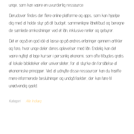
unge, som kan være en uvurderlig ressource.
Derudover findes der flere online platforme og apps, som kan hjælpe
dig med at holde styr på dit budget, sammenligne lånetilbud og beregne
de samlede omkostninger ved et lån, inklusive renter og gebyrer.
Det er også en god idé at læse op på andres erfaringer gennem artikler
og fora, hvor unge deler deres oplevelser med lån. Endelig kan det
være nyttigt at tage kurser i personlig økonomi, som ofte tilbydes gratis
af lokale biblioteker eller universiteter, for at styrke din forståelse af
økonomiske principper. Ved at udnytte disse ressourcer kan du træffe
mere informerede beslutninger og undgå fælder, der kan føre til
unødvendig gæld.
Kategori
Alle Indlæg