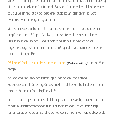
vaner, der kan hjælpe med at holde de finansielle omkostninger nede og
sikre en sund økonomisk fremtid. Først og fremmest er det afgørende
at udvikle en realistisk og detaljeret budgetplan, der giver et klart
overblik over indtægter og udgifter.
Ved konsekvent at følge dette budget kan man bedre kontrollere sine
udgifter og undgå impulsive køb, der kan føre til gældsproblemer.
Desuden er det en god vane at opbygge en buffer ved at spare
regelmæssigt, så man har midler til rådighed i nødsituationer, uden at
skulle ty til dyre lån.
På Laan-info.dk kan du læse meget mere
om at låne
penge.
At uddanne sig selv om renter, gebyrer og de langsigtede
konsekvenser af lån er også essentielt, da dette kan forhindre, at man
optager lån med ufordelagtige vilkår.
Endelig bør unge opfordres til at bruge kredit ansvarligt, hvilket betyder
at betale kreditkortregninger fuldt ud hver måned for at undgå høje
renter og opretholde en sund kreditvurdering, som kan være afgørende