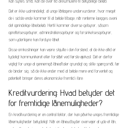
kan synes små, kan de over tid akkumulere til betydelige beløb.
Det er ikke ualmindeligt, at unge låntagere undervurderer, hvor meget
de i sidste ende kommer til at betale tilbage, når renterne lægges oveni
det oprindelige lånebeløb. Hertil kommer diverse gebyrer, såsom
oprettelsesgebyrer, administrationsgebyrer og forsinkelsesgebyrer,
som yderligere kan fordyre lånet.
Disse omkostninger kan være skjulte i den forstand, at de ikke altid er
tydeligt kommunikeret eller forstået ved første øjekast. Det er derfor
vigtigt for unge at gennemgå låneaftaler grundigt og stille spørgsmål, før
de binder sig, så de ikke ender med at betale mere end forventet og
potentielt bringer deres økonomiske fremtid i fare.
Kreditvurdering: Hvad betyder det
for fremtidige lånemuligheder?
En kreditvurdering er en central faktor, der kan påvirke unges fremtidige
lånemuligheder betydeligt. Når en låneudbyder overvejer at yde et lån,