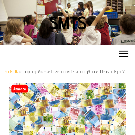
SMTS
Smts.dk
»
Unge og lån: Hvad skal du vide før du går i gældens fodspor?
Annonce