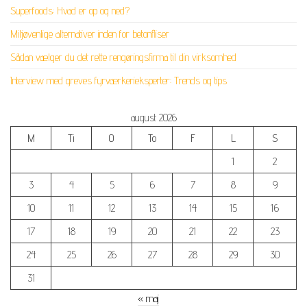
Superfoods: Hvad er op og ned?
Miljøvenlige alternativer inden for betonfliser
Sådan vælger du det rette rengøringsfirma til din virksomhed
Interview med greves fyrværkerieksperter: Trends og tips
august 2026
M
Ti
O
To
F
L
S
1
2
3
4
5
6
7
8
9
10
11
12
13
14
15
16
17
18
19
20
21
22
23
24
25
26
27
28
29
30
31
« maj