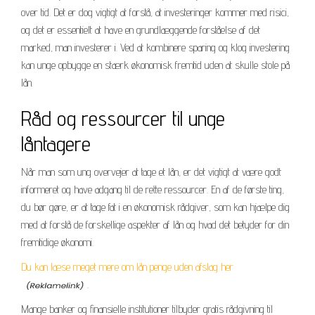
over tid. Det er dog vigtigt at forstå, at investeringer kommer med risici,
og det er essentielt at have en grundlæggende forståelse af det
marked, man investerer i. Ved at kombinere sparing og klog investering
kan unge opbygge en stærk økonomisk fremtid uden at skulle stole på
lån.
Råd og ressourcer til unge
låntagere
Når man som ung overvejer at tage et lån, er det vigtigt at være godt
informeret og have adgang til de rette ressourcer. En af de første ting,
du bør gøre, er at tage fat i en økonomisk rådgiver, som kan hjælpe dig
med at forstå de forskellige aspekter af lån og hvad det betyder for din
fremtidige økonomi.
Du kan læse meget mere om lån penge uden afslag her
.
Mange banker og finansielle institutioner tilbyder gratis rådgivning til