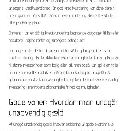
er kreditvurderingen et af de vigtigste redskaber til at vurdere en
ansøgers kreditværdighed. En god kreditvurdering kan åbne døre til
mere gunstige lånevilkår, såsom lavere renter og større fleksibilitet i
tilbagebetalingsplaner.
Omvendt kan en dårlig kreditvurdering begrænse adgangen til lån eller
resultere i højere renter og strengere betingelser.
For unge er det derfor afgørende at forstå betydningen af en sund
kreditvurdering, da den ikke kun påvirker muligheden for at optage lån
til større investeringer som bolig eller bil, men også kan spille en rolle i
mindre finansielle produkter, såsom kreditkort og forbrugslån. At
opbygge en positiv kreditværdighed tidligt kan dermed være en vigtig
investering i fremtidens økonomiske frihed og muligheder.
Gode vaner: Hvordan man undgår
unødvendig gæld
At undgå unødvendig gæld kræver etablering af gode økonomiske