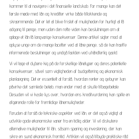
kommer til at navigere i det finansielle landskab. For mange kan det
første møde med lån og kreditter virke både tillokkende og
skræmmende. Det er let at blive fristet af muligheden for hurtigt at få
adgang til penge, men uden den rette viden kan beslutningen om at
optage et lån få langvarige konsekvenser. Denne artikel sigter mod at
oplyse unge om de mange facetter ved at låne penge, så de kan træffe
informerede beslutninger og undgå fælden ved uhåndterlig gæld.
Vi vil tage et dybere kig på de forskellige lånetyper og deres potentielle
konsekvenser, såvel som vigtigheden af budgettering og økonomisk
planlægning. Det er essentielt at forstå, hvordan renter og gebyrer kan
påvirke det samlede beløb, man ender med at skulle tilbagebetale.
Desuden vil vi kaste lys over, hvordan ens kreditvurdering kan spille en
afgørende rolle for fremtidige lånemuligheder.
Foruden at forstå de tekniske aspekter ved lån, er det også vigtigt at
udvikle gode økonomiske vaner fra en tidlig alder. Vi vil diskutere
alternative muligheder til lån, såsom sparing og investering, der kan
sikre en sund økonomisk fremtid. Artiklen vil også tilbyde praktiske råd